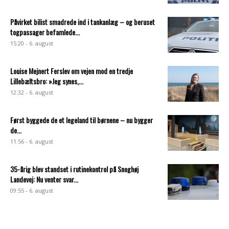
Påvirket bilist smadrede ind i tankanlæg – og beruset
togpassager befamlede...
15:20 - 6. august
Louise Mejnert Ferslev om vejen mod en tredje
Lillebæltsbro: »Jeg synes,...
12:32 - 6. august
Først byggede de et legeland til børnene – nu bygger
de...
11:56 - 6. august
35-årig blev standset i rutinekontrol på Snoghøj
Landevej: Nu venter svar...
09:55 - 6. august