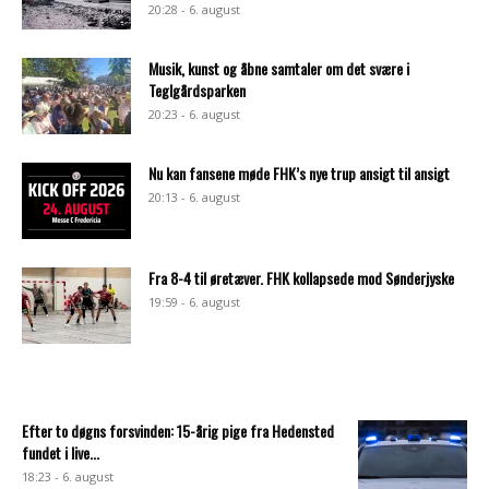
20:28 - 6. august
Musik, kunst og åbne samtaler om det svære i
Teglgårdsparken
20:23 - 6. august
Nu kan fansene møde FHK’s nye trup ansigt til ansigt
20:13 - 6. august
Fra 8-4 til øretæver. FHK kollapsede mod Sønderjyske
19:59 - 6. august
Efter to døgns forsvinden: 15-årig pige fra Hedensted
fundet i live...
18:23 - 6. august