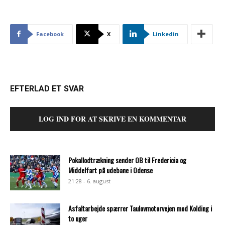
Facebook
X
Linkedin
EFTERLAD ET SVAR
LOG IND FOR AT SKRIVE EN KOMMENTAR
Pokallodtrækning sender OB til Fredericia og
Middelfart på udebane i Odense
21:28 - 6. august
Asfaltarbejde spærrer Taulovmotorvejen mod Kolding i
to uger