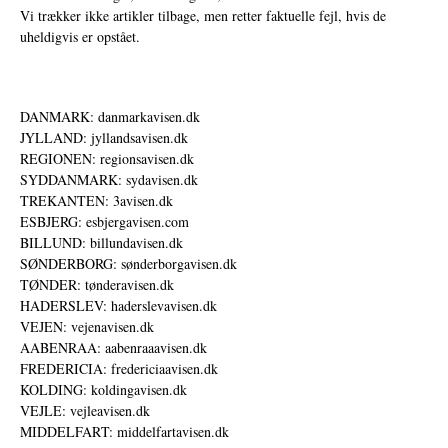
Vi trækker ikke artikler tilbage, men retter faktuelle fejl, hvis de
uheldigvis er opstået.
DANMARK: danmarkavisen.dk
JYLLAND: jyllandsavisen.dk
REGIONEN: regionsavisen.dk
SYDDANMARK: sydavisen.dk
TREKANTEN: 3avisen.dk
ESBJERG: esbjergavisen.com
BILLUND: billundavisen.dk
SØNDERBORG: sønderborgavisen.dk
TØNDER: tønderavisen.dk
HADERSLEV: haderslevavisen.dk
VEJEN: vejenavisen.dk
AABENRAA: aabenraaavisen.dk
FREDERICIA: fredericiaavisen.dk
KOLDING: koldingavisen.dk
VEJLE: vejleavisen.dk
MIDDELFART: middelfartavisen.dk