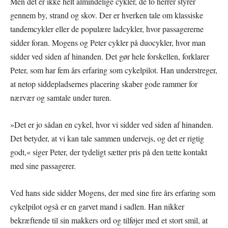
Men det er ikke helt almindelige cykler, de to herrer styrer
gennem by, strand og skov. Der er hverken tale om klassiske
tandemcykler eller de populære ladcykler, hvor passagererne
sidder foran. Mogens og Peter cykler på duocykler, hvor man
sidder ved siden af hinanden. Det gør hele forskellen, forklarer
Peter, som har fem års erfaring som cykelpilot. Han understreger,
at netop siddepladsernes placering skaber gode rammer for
nærvær og samtale under turen.
»Det er jo sådan en cykel, hvor vi sidder ved siden af hinanden.
Det betyder, at vi kan tale sammen undervejs, og det er rigtig
godt,« siger Peter, der tydeligt sætter pris på den tætte kontakt
med sine passagerer.
Ved hans side sidder Mogens, der med sine fire års erfaring som
cykelpilot også er en garvet mand i sadlen. Han nikker
bekræftende til sin makkers ord og tilføjer med et stort smil, at