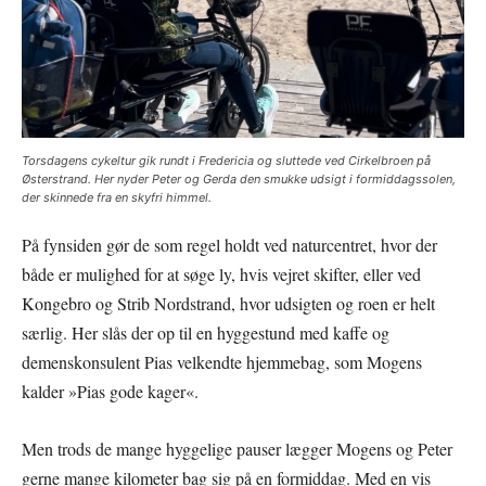
Torsdagens cykeltur gik rundt i Fredericia og sluttede ved Cirkelbroen på
Østerstrand. Her nyder Peter og Gerda den smukke udsigt i formiddagssolen,
der skinnede fra en skyfri himmel.
På fynsiden gør de som regel holdt ved naturcentret, hvor der
både er mulighed for at søge ly, hvis vejret skifter, eller ved
Kongebro og Strib Nordstrand, hvor udsigten og roen er helt
særlig. Her slås der op til en hyggestund med kaffe og
demenskonsulent Pias velkendte hjemmebag, som Mogens
kalder »Pias gode kager«.
Men trods de mange hyggelige pauser lægger Mogens og Peter
gerne mange kilometer bag sig på en formiddag. Med en vis