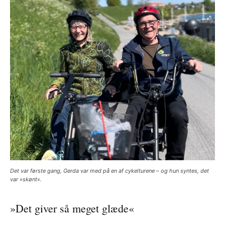
Det var første gang, Gerda var med på en af cykelturene – og hun syntes, det
var »skønt«.
»Det giver så meget glæde«