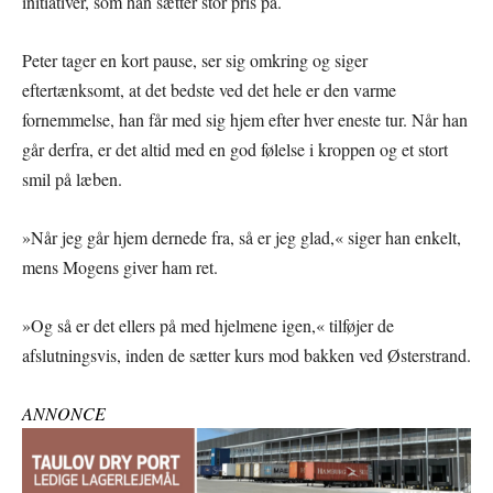
initiativer, som han sætter stor pris på.
Peter tager en kort pause, ser sig omkring og siger
eftertænksomt, at det bedste ved det hele er den varme
fornemmelse, han får med sig hjem efter hver eneste tur. Når han
går derfra, er det altid med en god følelse i kroppen og et stort
smil på læben.
»Når jeg går hjem dernede fra, så er jeg glad,« siger han enkelt,
mens Mogens giver ham ret.
»Og så er det ellers på med hjelmene igen,« tilføjer de
afslutningsvis, inden de sætter kurs mod bakken ved Østerstrand.
ANNONCE