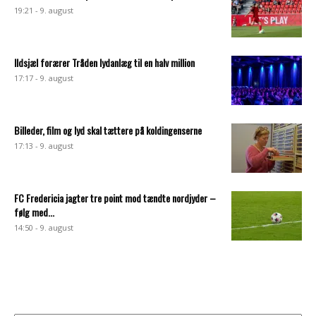
19:21 - 9. august
Ildsjæl forærer Tråden lydanlæg til en halv million
17:17 - 9. august
Billeder, film og lyd skal tættere på koldingenserne
17:13 - 9. august
FC Fredericia jagter tre point mod tændte nordjyder –
følg med...
14:50 - 9. august