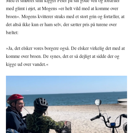
Med et smørret smil kigger Peter på sin gode ven og fortæller
med glimt i øjet, at Mogens »er helt vild med at komme over
broen«. Mogens kvitterer straks med et stort grin og fortæller, at
det altså ikke kun er ham selv, der sætter pris på turene over
bæltet:
»Ja, det elsker vores borgere også. De elsker virkelig det med at
komme over broen. De synes, det er så dejligt at sidde der og
kigge ud over vandet.«