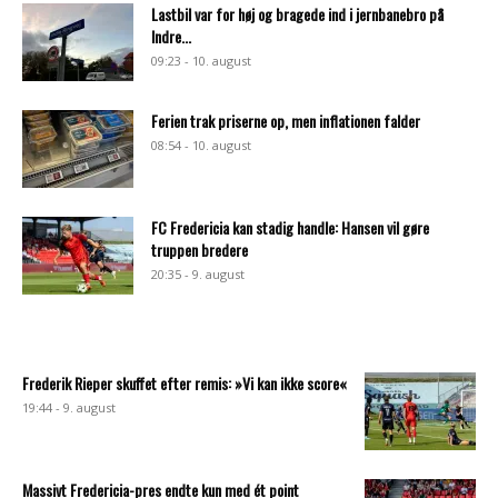
Lastbil var for høj og bragede ind i jernbanebro på
Indre...
09:23 - 10. august
Ferien trak priserne op, men inflationen falder
08:54 - 10. august
FC Fredericia kan stadig handle: Hansen vil gøre
truppen bredere
20:35 - 9. august
Frederik Rieper skuffet efter remis: »Vi kan ikke score«
19:44 - 9. august
Massivt Fredericia-pres endte kun med ét point