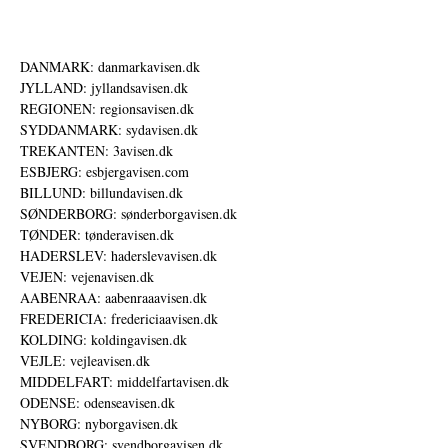
DANMARK: danmarkavisen.dk
JYLLAND: jyllandsavisen.dk
REGIONEN: regionsavisen.dk
SYDDANMARK: sydavisen.dk
TREKANTEN: 3avisen.dk
ESBJERG: esbjergavisen.com
BILLUND: billundavisen.dk
SØNDERBORG: sønderborgavisen.dk
TØNDER: tønderavisen.dk
HADERSLEV: haderslevavisen.dk
VEJEN: vejenavisen.dk
AABENRAA: aabenraaavisen.dk
FREDERICIA: fredericiaavisen.dk
KOLDING: koldingavisen.dk
VEJLE: vejleavisen.dk
MIDDELFART: middelfartavisen.dk
ODENSE: odenseavisen.dk
NYBORG: nyborgavisen.dk
SVENDBORG: svendborgavisen.dk