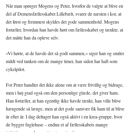
Når man spørger Mogens og Peter, hvorfor de valgte at blive en
del af Demensfællesskabet Lillebælt, svarer de næsten i kor, at
det først og fremmest skyldes det gode sammenhold. Mogens
fortæller, hvordan han havde hørt om fællesskabet og tænkte, at
det måtte han da opleve selv.
»Vi hørte, at de havde det så godt sammen,« siger han og smiler
mildt ved tanken om de mange timer, han siden har haft som
cykelpilot.
For Peter handler det ikke alene om at være frivillig og bidrage,
men i høj grad også om den personlige glæde, det giver ham.
Han fortæller, at han egentlig ikke havde tænkt, han ville blive
hængende så længe, men at det gode samvær fik ham til at blive
år efter år. I dag deltager han også aktivt i en krea-gruppe, hvor
de bygger fuglehuse – endnu et af fællesskabets mange