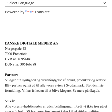
Powered by
Translate
DANSKE DIGITALE MEDIER A/S
Norgesgade 48
7000 Fredericia
CVR nr. 40954481
DUNS nr. 306166788
Partnere
Vi øger din synlighed og værdiforøgelse af brand, produkter og service.
Bliv partner og nå ud til alle vores aviser i Syddanmark. Støt den frie
formidling. Vi har friheden til at blive klogere. Se mere på
dkq.dk.
Vilkår
Alle vores nyhedstjenester er uden betalingsmur. Fordi vi ikke tror på et
a og et b hold. Vi har vores fundament i den kildekritiske tradition,