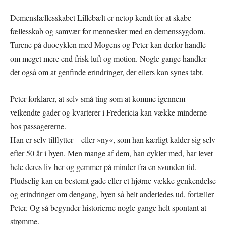
Demensfællesskabet Lillebælt er netop kendt for at skabe
fællesskab og samvær for mennesker med en demenssygdom.
Turene på duocyklen med Mogens og Peter kan derfor handle
om meget mere end frisk luft og motion. Nogle gange handler
det også om at genfinde erindringer, der ellers kan synes tabt.
Peter forklarer, at selv små ting som at komme igennem
velkendte gader og kvarterer i Fredericia kan vække minderne
hos passagererne.
Han er selv tilflytter – eller »ny«, som han kærligt kalder sig selv
efter 50 år i byen. Men mange af dem, han cykler med, har levet
hele deres liv her og gemmer på minder fra en svunden tid.
Pludselig kan en bestemt gade eller et hjørne vække genkendelse
og erindringer om dengang, byen så helt anderledes ud, fortæller
Peter. Og så begynder historierne nogle gange helt spontant at
strømme.