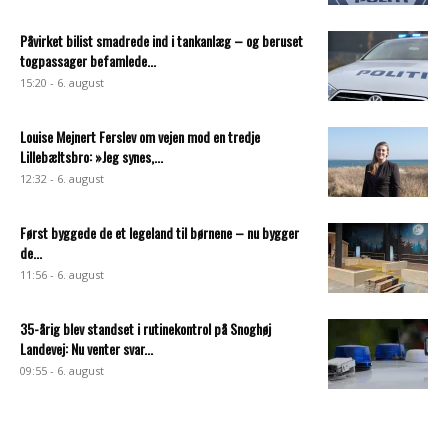
Påvirket bilist smadrede ind i tankanlæg – og beruset
togpassager befamlede...
15:20 - 6. august
Louise Mejnert Ferslev om vejen mod en tredje
Lillebæltsbro: »Jeg synes,...
12:32 - 6. august
Først byggede de et legeland til børnene – nu bygger
de...
11:56 - 6. august
35-årig blev standset i rutinekontrol på Snoghøj
Landevej: Nu venter svar...
09:55 - 6. august