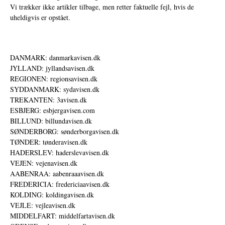
Vi trækker ikke artikler tilbage, men retter faktuelle fejl, hvis de
uheldigvis er opstået.
DANMARK: danmarkavisen.dk
JYLLAND: jyllandsavisen.dk
REGIONEN: regionsavisen.dk
SYDDANMARK: sydavisen.dk
TREKANTEN: 3avisen.dk
ESBJERG: esbjergavisen.com
BILLUND: billundavisen.dk
SØNDERBORG: sønderborgavisen.dk
TØNDER: tønderavisen.dk
HADERSLEV: haderslevavisen.dk
VEJEN: vejenavisen.dk
AABENRAA: aabenraaavisen.dk
FREDERICIA: fredericiaavisen.dk
KOLDING: koldingavisen.dk
VEJLE: vejleavisen.dk
MIDDELFART: middelfartavisen.dk