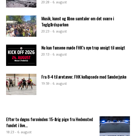
20:28 - 6. august
Musik, kunst og åbne samtaler om det svære i
Teglgårdsparken
20:23 - 6. august
Nu kan fansene møde FHK’s nye trup ansigt til ansigt
20:13 - 6. august
Fra 8-4 til øretæver. FHK kollapsede mod Sønderjyske
19:59 - 6. august
Efter to døgns forsvinden: 15-årig pige fra Hedensted
fundet i live...
18:23 - 6. august