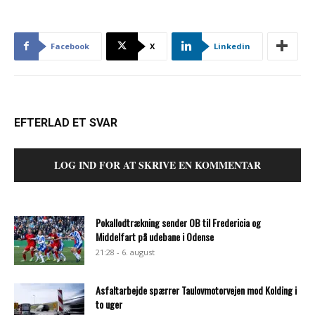
Facebook
X
Linkedin
EFTERLAD ET SVAR
LOG IND FOR AT SKRIVE EN KOMMENTAR
Pokallodtrækning sender OB til Fredericia og
Middelfart på udebane i Odense
21:28 - 6. august
Asfaltarbejde spærrer Taulovmotorvejen mod Kolding i
to uger