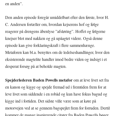
en anden”.
Den anden episode foregår umiddelbart efter den første, hvor H.
C. Andersen fortæller om, hvordan kejserens hof og følge
reagerer på drengens åbenlyse ”afsløring”. Hoffet og følgerne
knejser blot med nakken og gå upåagtet videre. Også denne
episode kan give forklaringskraft i flere sammenhænge.
Metaforen kan bl.a. benyttes om de ledelseshandlinger, hvor den
eksisterende magtelite handler imod bedre viden og indsigt i et
desperat forsøg på at beholde magten.
Spejderlederen Baden Powells metafor
om at leve livet set fra
en kanon og kigge og spejde fremad ud i fremtiden frem for at
leve livet som siddende i en robåd og kun have fokus bagud og
kigge ind i fortiden. Det sidste ville være som at køre på
motorvejen ved at se gennem bagspejlet frem for forruden. Dertil
kommer de mange inspirerende citater fra Baden Powells bøger,