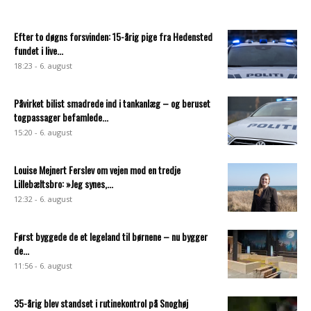
Efter to døgns forsvinden: 15-årig pige fra Hedensted
fundet i live...
18:23 - 6. august
Påvirket bilist smadrede ind i tankanlæg – og beruset
togpassager befamlede...
15:20 - 6. august
Louise Mejnert Ferslev om vejen mod en tredje
Lillebæltsbro: »Jeg synes,...
12:32 - 6. august
Først byggede de et legeland til børnene – nu bygger
de...
11:56 - 6. august
35-årig blev standset i rutinekontrol på Snoghøj