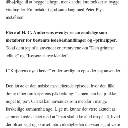
tilbøjelige til at bygge læhegn, mens andre foretrækker at bygge
vindmøller. En metafor i god samklang med Peter Plys-
metaforen.
Flere af H. C. Andersens eventyr er anvendelige som
metaforer for bestemte ledelseshandlinger og –principper.
To af dem jeg ofte anvender er eventyrene om ”Den grimme
ælling” og ”Kejserens nye klæder”.
I ”Kejserens nye klæder” er der særligt to episoder jeg anvender.
Den første er den måske mest citerede episode, hvor den lille
dreng råber om kejserens påklædning: ”jamen han har jo ikke
noget tøj på”. Citatet kan anvendes som metafor i mange
forskellige sammenhænge. Lige nu kunne det være aktuelt at
sammenkæde citatet med at ”man skal ikke altid tro på alt, hvad
der bliver sagt og skrevet, når virkeligheden nu viser sig at være