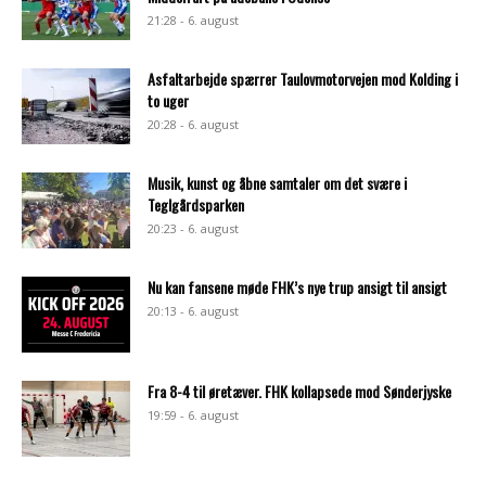
21:28 - 6. august
Asfaltarbejde spærrer Taulovmotorvejen mod Kolding i
to uger
20:28 - 6. august
Musik, kunst og åbne samtaler om det svære i
Teglgårdsparken
20:23 - 6. august
Nu kan fansene møde FHK’s nye trup ansigt til ansigt
20:13 - 6. august
Fra 8-4 til øretæver. FHK kollapsede mod Sønderjyske
19:59 - 6. august