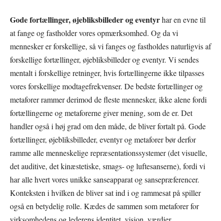
Gode fortællinger, øjebliksbilleder og eventyr
har en evne til
at fange og fastholder vores opmærksomhed. Og da vi
mennesker er forskellige, så vi fanges og fastholdes naturligvis af
forskellige fortællinger, øjebliksbilleder og eventyr. Vi sendes
mentalt i forskellige retninger, hvis fortællingerne ikke tilpasses
vores forskellige modtagefrekvenser. De bedste fortællinger og
metaforer rammer derimod de fleste mennesker, ikke alene fordi
fortællingerne og metaforerne giver mening, som de er. Det
handler også i høj grad om den måde, de bliver fortalt på. Gode
fortællinger, øjebliksbilleder, eventyr og metaforer bør derfor
ramme alle menneskelige repræsentationssystemer (det visuelle,
det auditive, det kinæstetiske, smags- og luftesanserne), fordi vi
har alle hvert vores unikke sanseapparat og sansepræferencer.
Konteksten i hvilken de bliver sat ind i og rammesat på spiller
også en betydelig rolle. Kædes de sammen som metaforer for
virksomhedens og lederens identitet, vision, værdier,