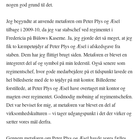
nogen god grund til det.
Jeg begyndte at anvende metaforen om Peter Plys og Æsel
tilbage i 2009-10, da jeg var stabschef ved regimentet i
Fredericia på Bülows Kaserne. Ja, jeg gjorde det så meget, at jeg
fik to kæmpetøjdyr af Peter Plys og Æsel i afskedsgave fra
staben. Dem har jeg flittigt brugt siden. Metaforen er blevet en
integreret del af og symbol på min lederstil. Også senere som
regimentschef, hvor gode medarbejdere på et tidspunkt lavede en
hel billedserie med de to tøjdyr på mit kontor. Billederne
forstillede, at Peter Plys og Æsel have overtaget mit kontor og
magten over regimentet. Godmodig mobning af regimentschefen.
Det var beviset for mig, at metaforen var blevet en del af
virksomhedskulturen – vi tager udgangspunkt i det der virker og
sætter vores mål derfra.
Gennem metaforen om Peter Plys og Æsel havde vores fælles