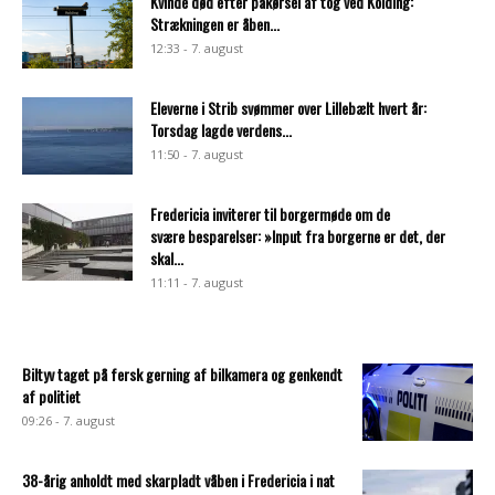
Kvinde død efter påkørsel af tog ved Kolding:
Strækningen er åben...
12:33 - 7. august
Eleverne i Strib svømmer over Lillebælt hvert år:
Torsdag lagde verdens...
11:50 - 7. august
Fredericia inviterer til borgermøde om de
svære besparelser: »Input fra borgerne er det, der
skal...
11:11 - 7. august
Biltyv taget på fersk gerning af bilkamera og genkendt
af politiet
09:26 - 7. august
38-årig anholdt med skarpladt våben i Fredericia i nat