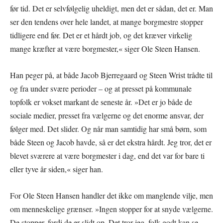
før tid. Det er selvfølgelig uheldigt, men det er sådan, det er. Man
ser den tendens over hele landet, at mange borgmestre stopper
tidligere end før. Det er et hårdt job, og det kræver virkelig
mange kræfter at være borgmester,« siger Ole Steen Hansen.
Han peger på, at både Jacob Bjerregaard og Steen Wrist trådte til
og fra under svære perioder – og at presset på kommunale
topfolk er vokset markant de seneste år. »Det er jo både de
sociale medier, presset fra vælgerne og det enorme ansvar, der
følger med. Det slider. Og når man samtidig har små børn, som
både Steen og Jacob havde, så er det ekstra hårdt. Jeg tror, det er
blevet sværere at være borgmester i dag, end det var for bare ti
eller tyve år siden,« siger han.
For Ole Steen Hansen handler det ikke om manglende vilje, men
om menneskelige grænser. »Ingen stopper for at snyde vælgerne.
De stopper, fordi de er slidt op. Det tror jeg, folk godt kan se.