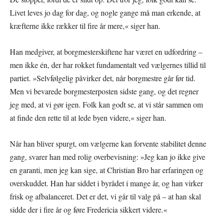
Livet leves jo dag for dag, og nogle gange må man erkende, at
kræfterne ikke rækker til fire år mere,« siger han.
Han medgiver, at borgmesterskiftene har været en udfordring –
men ikke én, der har rokket fundamentalt ved vælgernes tillid til
partiet. »Selvfølgelig påvirker det, når borgmestre går før tid.
Men vi bevarede borgmesterposten sidste gang, og det regner
jeg med, at vi gør igen. Folk kan godt se, at vi står sammen om
at finde den rette til at lede byen videre,« siger han.
Når han bliver spurgt, om vælgerne kan forvente stabilitet denne
gang, svarer han med rolig overbevisning: »Jeg kan jo ikke give
en garanti, men jeg kan sige, at Christian Bro har erfaringen og
overskuddet. Han har siddet i byrådet i mange år, og han virker
frisk og afbalanceret. Det er det, vi går til valg på – at han skal
sidde der i fire år og føre Fredericia sikkert videre.«