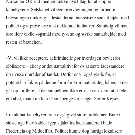
Nu sætter OK ind med en række nye tiltag for at stoppe
kabeltyvene. Selskabet vil øge overvågningen og forbedre
belysningen omkring ladestanderne, intensivere samarbejdet med
politiet og afprøve nye afskrækkende initiativer. Samtidig vil man
føre flere civile søgsmål mod tyvene og styrke samarbejdet med
resten af branchen.
»Vi vil ikke acceptere, at kriminelle gør hverdagen bøvlet for
elbilsejere – eller gør det uattraktivt for os at sætte ladestandere
op i visse områder af landet. Derfor er vi også glade for, at
politiet har fokus på denne form for kriminalitet. Jeg håber, at det
går op for flere, at det simpelthen ikke er risikoen værd at stjæle
et kabel, man kun kan få småpenge for,« siger Søren Kejser.
Lokalt har kabeltyverierne også givet store problemer. Bare i
sidste uge blev kabler igen stjålet fra ladestandere i både
Fredericia og Middelfart. Politiet kunne dog hurtigt lokalisere