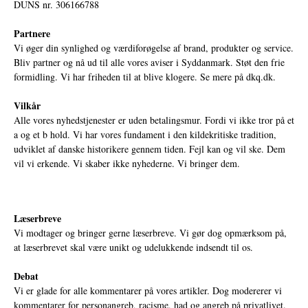
DUNS nr. 306166788
Partnere
Vi øger din synlighed og værdiforøgelse af brand, produkter og service.
Bliv partner og nå ud til alle vores aviser i Syddanmark. Støt den frie
formidling. Vi har friheden til at blive klogere. Se mere på
dkq.dk.
Vilkår
Alle vores nyhedstjenester er uden betalingsmur. Fordi vi ikke tror på et
a og et b hold. Vi har vores fundament i den kildekritiske tradition,
udviklet af danske historikere gennem tiden. Fejl kan og vil ske. Dem
vil vi erkende. Vi skaber ikke nyhederne. Vi bringer dem.
Læserbreve
Vi modtager og bringer gerne læserbreve. Vi gør dog opmærksom på,
at læserbrevet skal være unikt og udelukkende indsendt til os.
Debat
Vi er glade for alle kommentarer på vores artikler. Dog modererer vi
kommentarer for personangreb, racisme, had og angreb på privatlivet.