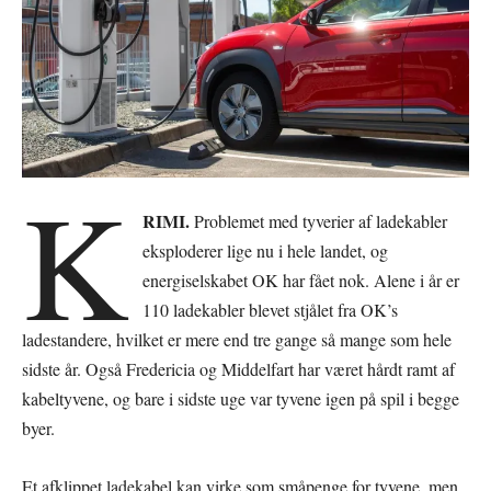
K
RIMI.
Problemet med tyverier af ladekabler
eksploderer lige nu i hele landet, og
energiselskabet OK har fået nok. Alene i år er
110 ladekabler blevet stjålet fra OK’s
ladestandere, hvilket er mere end tre gange så mange som hele
sidste år. Også Fredericia og Middelfart har været hårdt ramt af
kabeltyvene, og bare i sidste uge var tyvene igen på spil i begge
byer.
Et afklippet ladekabel kan virke som småpenge for tyvene, men