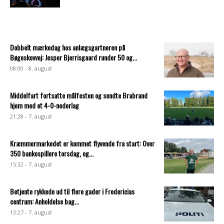
Dobbelt mærkedag hos anlægsgartneren på
Bøgeskovvej: Jesper Bjerrisgaard runder 50 og...
08:00 - 8. august
Middelfart fortsatte målfesten og sendte Brabrand
hjem med et 4-0-nederlag
21:28 - 7. august
Kræmmermarkedet er kommet flyvende fra start: Over
350 bankospillere torsdag, og...
15:32 - 7. august
Betjente rykkede ud til flere gader i Fredericias
centrum: Anholdelse bag...
13:27 - 7. august