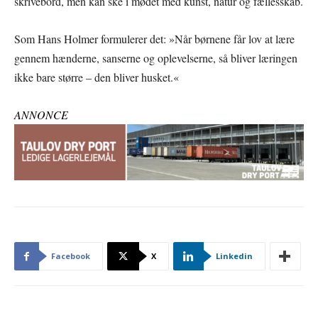
skrivebord, men kan ske i mødet med kunst, natur og fællesskab.
Som Hans Holmer formulerer det: »Når børnene får lov at lære
gennem hænderne, sanserne og oplevelserne, så bliver læringen
ikke bare større – den bliver husket.«
ANNONCE
Facebook
X
Linkedin