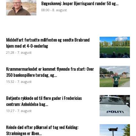
Bøgeskovvej: Jesper Bjerrisgaard runder 50 og...
08:00 - 8. august
Middelfart fortsatte målfesten og sendte Brabrand
hjem med et 4-0-nederlag
21:28 - 7. august
Kræmmermarkedet er kommet flyvende fra start: Over
350 bankospillere torsdag, og...
15:32 - 7. august
Betjente rykkede ud til flere gader i Fredericias
centrum: Anholdelse bag...
13:27 - 7. august
Kvinde død efter påkørsel af tog ved Kolding:
Strækningen er åben...