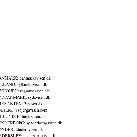
ANMARK: danmarkavisen.dk
LLAND: jyllandsavisen.dk
GIONEN: regionsavisen.dk
YDDANMARK: sydavisen.dk
REKANTEN: 3avisen.dk
BJERG: esbjergavisen.com
LLUND: billundavisen.dk
NDERBORG: sønderborgavisen.dk
NDER: tønderavisen.dk
DERSLEV: haderslevavisen.dk