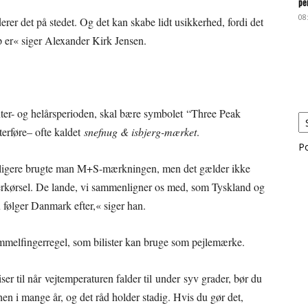
pe
08
derer det på stedet. Og det kan skabe lidt usikkerhed, fordi det
jap er« siger Alexander Kirk Jensen.
inter- og helårsperioden, skal bære symbolet “Three Peak
erføre– ofte kaldet
snefnug & isbjerg-mærket
.
P
Tidligere brugte man M+S-mærkningen, men det gælder ikke
nterkørsel. De lande, vi sammenligner os med, som Tyskland og
u følger Danmark efter,« siger han.
ommelfingerregel, som bilister kan bruge som pejlemærke.
r til når vejtemperaturen falder til under syv grader, bør du
hen i mange år, og det råd holder stadig. Hvis du gør det,