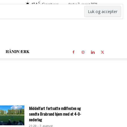
C
17.3
Copenhagen
fredag 7. august 2026
HÅNDVÆRK
Middelfart fortsatte målfesten og
sendte Brabrand hjem med et 4-0-
nederlag
21:28 - 7. august