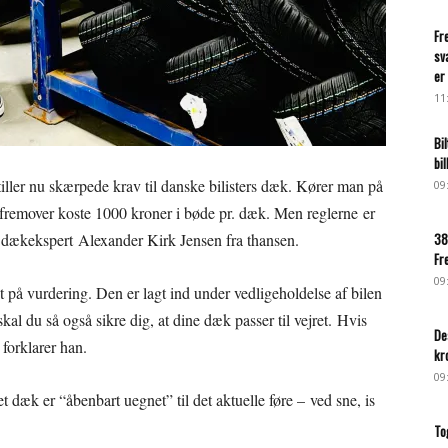
Fr
sv
er 
11
Bi
bi
, stiller nu skærpede krav til danske bilisters dæk. Kører man på
09
fremover koste 1000 kroner i bøde pr. dæk. Men reglerne er
er dækekspert Alexander Kirk Jensen fra thansen.
38
Fr
09
 på vurdering. Den er lagt ind under vedligeholdelse af bilen
skal du så også sikre dig, at dine dæk passer til vejret. Hvis
De
forklarer han.
kr
09
et dæk er “åbenbart uegnet” til det aktuelle føre – ved sne, is
To