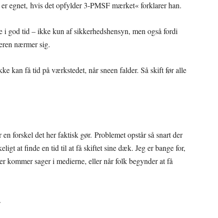
er egnet, hvis det opfylder 3-PMSF mærket« forklarer han.
fte i god tid – ikke kun af sikkerhedshensyn, men også fordi
teren nærmer sig.
ke kan få tid på værkstedet, når sneen falder. Så skift før alle
r en forskel det her faktisk gør. Problemet opstår så snart der
gt at finde en tid til at få skiftet sine dæk. Jeg er bange for,
der kommer sager i medierne, eller når folk begynder at få
.