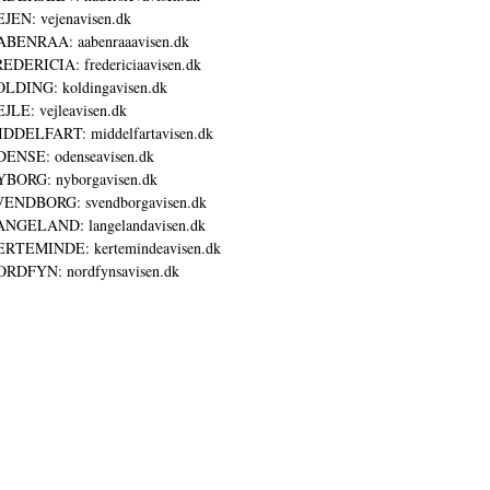
JEN: vejenavisen.dk
BENRAA: aabenraaavisen.dk
EDERICIA: fredericiaavisen.dk
LDING: koldingavisen.dk
JLE: vejleavisen.dk
DDELFART: middelfartavisen.dk
ENSE: odenseavisen.dk
BORG: nyborgavisen.dk
ENDBORG: svendborgavisen.dk
NGELAND: langelandavisen.dk
RTEMINDE: kertemindeavisen.dk
RDFYN: nordfynsavisen.dk