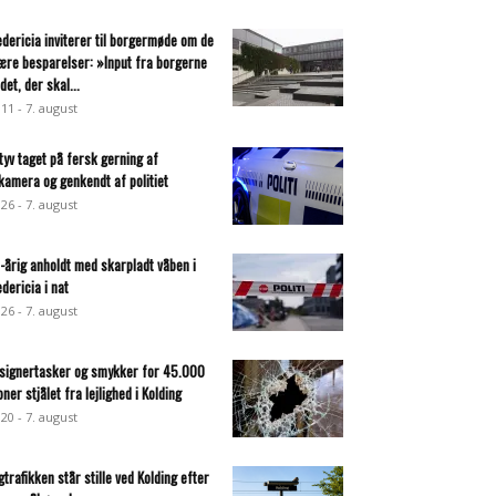
edericia inviterer til borgermøde om de
ære besparelser: »Input fra borgerne
det, der skal...
:11 - 7. august
ltyv taget på fersk gerning af
lkamera og genkendt af politiet
:26 - 7. august
-årig anholdt med skarpladt våben i
edericia i nat
:26 - 7. august
signertasker og smykker for 45.000
oner stjålet fra lejlighed i Kolding
:20 - 7. august
gtrafikken står stille ved Kolding efter