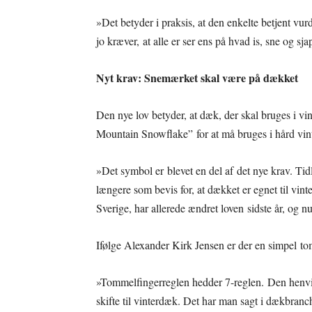
»Det betyder i praksis, at den enkelte betjent vur
jo kræver, at alle er ser ens på hvad is, sne og s
Nyt krav: Snemærket skal være på dækket
Den nye lov betyder, at dæk, der skal bruges i v
Mountain Snowflake” for at må bruges i hård vint
»Det symbol er blevet en del af det nye krav. 
længere som bevis for, at dækket er egnet til vi
Sverige, har allerede ændret loven sidste år, og n
Ifølge Alexander Kirk Jensen er der en simpel t
»Tommelfingerreglen hedder 7-reglen. Den henvise
skifte til vinterdæk. Det har man sagt i dækbranc