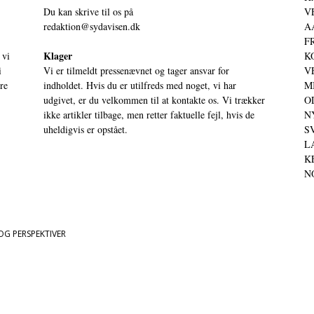
Du kan skrive til os på
VE
redaktion@sydavisen.dk
AA
FR
Klager
 vi
KO
i
Vi er tilmeldt pressenævnet og tager ansvar for
VE
ere
indholdet. Hvis du er utilfreds med noget, vi har
MI
udgivet, er du velkommen til at kontakte os. Vi trækker
OD
ikke artikler tilbage, men retter faktuelle fejl, hvis de
NY
uheldigvis er opstået.
SV
LA
KE
NO
OG PERSPEKTIVER