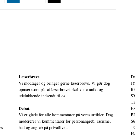
Læserbreve
D
Vi modtager og bringer gerne læserbreve. Vi gør dog
JY
opmærksom på, at læserbrevet skal være unikt og
RE
udelukkende indsendt til os.
S
T
Debat
ES
Vi er glade for alle kommentarer på vores artikler. Dog
BI
modererer vi kommentarer for personangreb, racisme,
SØ
es
had og angreb på privatlivet.
TØ
HA