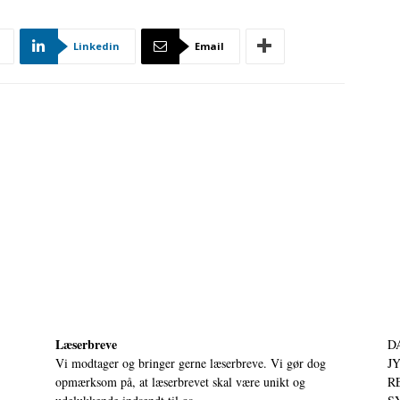
Linkedin
Email
Læserbreve
D
Vi modtager og bringer gerne læserbreve. Vi gør dog
JY
opmærksom på, at læserbrevet skal være unikt og
RE