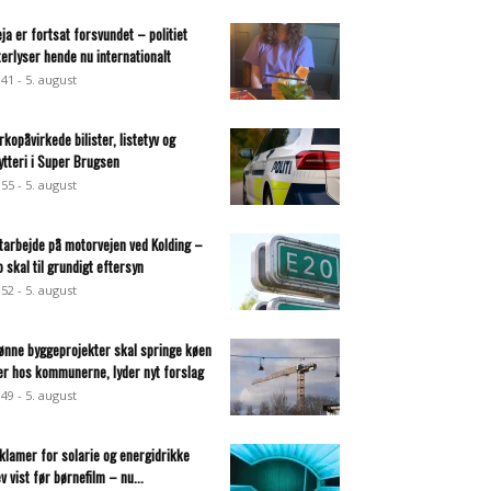
eja er fortsat forsvundet – politiet
terlyser hende nu internationalt
:41 - 5. august
rkopåvirkede bilister, listetyv og
ytteri i Super Brugsen
:55 - 5. august
tarbejde på motorvejen ved Kolding –
o skal til grundigt eftersyn
:52 - 5. august
ønne byggeprojekter skal springe køen
er hos kommunerne, lyder nyt forslag
:49 - 5. august
klamer for solarie og energidrikke
ev vist før børnefilm – nu...