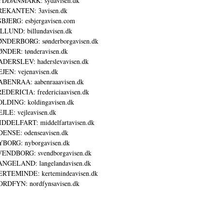
YDDANMARK: sydavisen.dk
REKANTEN: 3avisen.dk
BJERG: esbjergavisen.com
LLUND: billundavisen.dk
NDERBORG: sønderborgavisen.dk
NDER: tønderavisen.dk
DERSLEV: haderslevavisen.dk
JEN: vejenavisen.dk
BENRAA: aabenraaavisen.dk
EDERICIA: fredericiaavisen.dk
LDING: koldingavisen.dk
JLE: vejleavisen.dk
DDELFART: middelfartavisen.dk
ENSE: odenseavisen.dk
BORG: nyborgavisen.dk
ENDBORG: svendborgavisen.dk
NGELAND: langelandavisen.dk
RTEMINDE: kertemindeavisen.dk
RDFYN: nordfynsavisen.dk