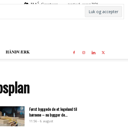
C
23.4
Copenhagen
torsdag 6. august 2026
HÅNDVÆRK
bsplan
Først byggede de et legeland til
børnene – nu bygger de...
11:56 - 6. august