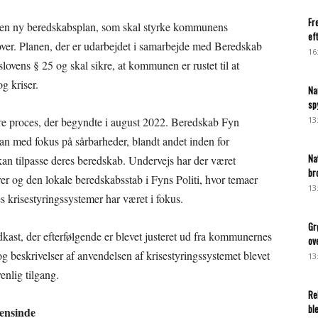
Fr
n ny beredskabsplan, som skal styrke kommunens
ef
over. Planen, der er udarbejdet i samarbejde med Beredskab
16
lovens § 25 og skal sikre, at kommunen er rustet til at
og kriser.
Na
sp
ere proces, der begyndte i august 2022. Beredskab Fyn
13
lan med fokus på sårbarheder, blandt andet inden for
Na
n tilpasse deres beredskab. Undervejs har der været
br
og den lokale beredskabsstab i Fyns Politi, hvor temaer
13
krisestyringssystemer har været i fokus.
Gr
dkast, der efterfølgende er blevet justeret ud fra kommunernes
ov
beskrivelser af anvendelsen af krisestyringssystemet blevet
13
enlig tilgang.
Re
bl
gensinde