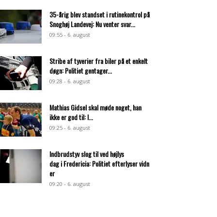
35-årig blev standset i rutinekontrol på
Snoghøj Landevej: Nu venter svar...
09:55 - 6. august
Stribe af tyverier fra biler på et enkelt
døgn: Politiet gentager...
09:28 - 6. august
Mathias Gidsel skal møde noget, han
ikke er god til: I...
09:25 - 6. august
Indbrudstyv slog til ved højlys
dag i Fredericia: Politiet efterlyser vidn
er
09:20 - 6. august