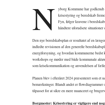
N
yborg Kommune har godkendt e
krisestyring og beredskab frem
Fyn, følger kravene i beredskabs
håndtere uforudsete situationer 
Den nye beredskabsplan er resultatet af en læng
indledte revisionen af den generelle beredskabsp
energiforsyning, og hvordan kommunerne bedst ka
workshops og møder med både kommunale aktører 
som krisekommunikation og anvendelsen af fælles 
Planen blev i efteråret 2024 præsenteret som et u
bemærkninger. Blandt andet er flowdiagrammer og 
tilpasset for at sikre en mere nuanceret og brugerv
Borgmester: Krisestyring er vigtigere end no