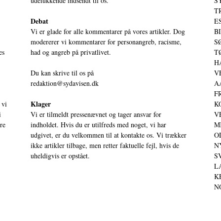
udelukkende indsendt til os.
S
T
Debat
ES
Vi er glade for alle kommentarer på vores artikler. Dog
BI
modererer vi kommentarer for personangreb, racisme,
SØ
es
had og angreb på privatlivet.
TØ
HA
Du kan skrive til os på
VE
redaktion@sydavisen.dk
AA
FR
Klager
 vi
KO
i
Vi er tilmeldt pressenævnet og tager ansvar for
VE
ere
indholdet. Hvis du er utilfreds med noget, vi har
MI
udgivet, er du velkommen til at kontakte os. Vi trækker
OD
ikke artikler tilbage, men retter faktuelle fejl, hvis de
NY
uheldigvis er opstået.
SV
LA
KE
NO