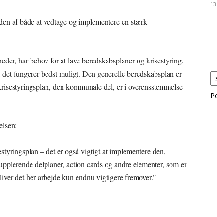
13
en af både at vedtage og implementere en stærk
er, har behov for at lave beredskabsplaner og krisestyring.
 det fungerer bedst muligt. Den generelle beredskabsplan er
es krisestyringsplan, den kommunale del, er i overensstemmelse
P
elsen:
styringsplan – det er også vigtigt at implementere den,
upplerende delplaner, action cards og andre elementer, som er
 bliver det her arbejde kun endnu vigtigere fremover.”