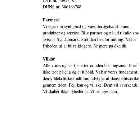
CVR nr. 40954481
DUNS nr. 306166788
Partnere
Vi øger din synlighed og værdiforøgelse af brand,
produkter og service. Bliv partner og nå ud til alle vor
aviser i Syddanmark. Støt den frie formidling. Vi har
friheden til at blive klogere. Se mere på
dkq.dk.
Vilkår
Alle vores nyhedstjenester er uden betalingsmur. Fordi
ikke tror på et a og et b hold. Vi har vores fundament 
den kildekritiske tradition, udviklet af danske historik
gennem tiden. Fejl kan og vil ske. Dem vil vi erkende.
Vi skaber ikke nyhederne. Vi bringer dem.