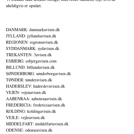
uheldigvis er opstået.
DANMARK: danmarkavisen.dk
JYLLAND: jyllandsavisen.dk
REGIONEN: regionsavisen.dk
SYDDANMARK: sydavisen.dk
TREKANTEN: 3avisen.dk
ESBJERG: esbjergavisen.com
BILLUND: billundavisen.dk
SØNDERBORG: sønderborgavisen.dk
TØNDER: tønderavisen.dk
HADERSLEV: haderslevavisen.dk
VEJEN: vejenavisen.dk
AABENRAA: aabenraaavisen.dk
FREDERICIA: fredericiaavisen.dk
KOLDING: koldingavisen.dk
VEJLE: vejleavisen.dk
MIDDELFART: middelfartavisen.dk
ODENSE: odenseavisen.dk