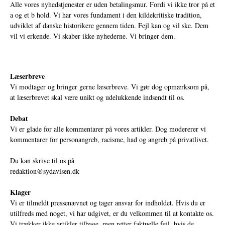
Alle vores nyhedstjenester er uden betalingsmur. Fordi vi ikke tror på et
a og et b hold. Vi har vores fundament i den kildekritiske tradition,
udviklet af danske historikere gennem tiden. Fejl kan og vil ske. Dem
vil vi erkende. Vi skaber ikke nyhederne. Vi bringer dem.
Læserbreve
Vi modtager og bringer gerne læserbreve. Vi gør dog opmærksom på,
at læserbrevet skal være unikt og udelukkende indsendt til os.
Debat
Vi er glade for alle kommentarer på vores artikler. Dog modererer vi
kommentarer for personangreb, racisme, had og angreb på privatlivet.
Du kan skrive til os på
redaktion@sydavisen.dk
Klager
Vi er tilmeldt pressenævnet og tager ansvar for indholdet. Hvis du er
utilfreds med noget, vi har udgivet, er du velkommen til at kontakte os.
Vi trækker ikke artikler tilbage, men retter faktuelle fejl, hvis de