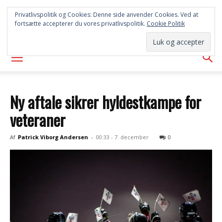
SYD
Privatlivspolitik og Cookies: Denne side anvender Cookies. Ved at
fortsætte accepterer du vores privatlivspolitik.
Cookie Politik
AVISEN
Ny aftale sikrer hyldestkampe for
veteraner
Af
Patrick Viborg Andersen
-
00:33 - 7. december
0