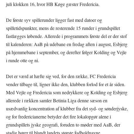
juli klokken 16, hvor HB Køge gæster Fredericia.
De første syv spillerunder ligger fast med datoer og
spilletidspunkter, mens de resterende 15 runder i grundspillet
fastlægges løbende. Allerede i programmets første del er der stof
til kalenderen: AaB på udebane en fredag aften i august, Esbjerg
på hjemmebane i september, og derefter følger Kolding og Vejle
i runde otte og ni.
Det er værd at hæfte sig ved, for den række, FC Fredericia
vender tilbage til, ligner ikke den, klubben forlod for et år siden.
Med Vejle og Fredericia som nedrykkere og Kolding og Esbjerg
allerede i rækken samler Betinia Liga denne sæson en
usædvanlig koncentration af klubber fra det syd- og sønderjyske,
og for fredericianerne betyder det fire lokalopgør alene i
grundspillets jyske geografi, foruden to møder med AaB, der
stadig hører til blandt landets største fodboldnavne.