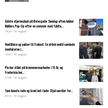
Sidste stjerneskud på Østergade: Søndag aften lukker
Møllers Pop-Up efter en sommer med fyldte...
14:24 - 10. august
Ventillære og pølser til frokost: En drilsk ventil samlede
montørerne i...
13:05 - 10. august
Pia har stået på kræmmermarkeder i 15 år, og
Fredericia har...
11:09 - 10. august
Tyve knuste rude og brød ind i lade: Stjal værdier for...
09:51 - 10. august