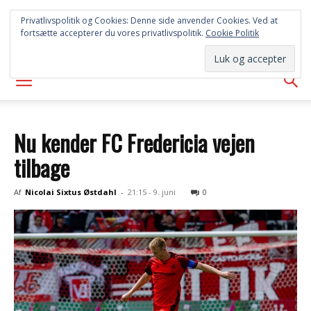
SYD
Privatlivspolitik og Cookies: Denne side anvender Cookies. Ved at
fortsætte accepterer du vores privatlivspolitik.
Cookie Politik
AVISEN
Nu kender FC Fredericia vejen
tilbage
Af
Nicolai Sixtus Østdahl
-
21:15 - 9. juni
0