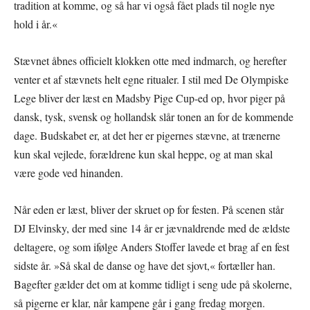
tradition at komme, og så har vi også fået plads til nogle nye
hold i år.«
Stævnet åbnes officielt klokken otte med indmarch, og herefter
venter et af stævnets helt egne ritualer. I stil med De Olympiske
Lege bliver der læst en Madsby Pige Cup-ed op, hvor piger på
dansk, tysk, svensk og hollandsk slår tonen an for de kommende
dage. Budskabet er, at det her er pigernes stævne, at trænerne
kun skal vejlede, forældrene kun skal heppe, og at man skal
være gode ved hinanden.
Når eden er læst, bliver der skruet op for festen. På scenen står
DJ Elvinsky, der med sine 14 år er jævnaldrende med de ældste
deltagere, og som ifølge Anders Stoffer lavede et brag af en fest
sidste år. »Så skal de danse og have det sjovt,« fortæller han.
Bagefter gælder det om at komme tidligt i seng ude på skolerne,
så pigerne er klar, når kampene går i gang fredag morgen.