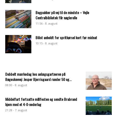
Bogpakker på vej til de mindste – Vejle
Centralbibliotek får nøglerolle
11:56 - 8. august
Bilist anholdt for spritkørsel kort før midnat
10:15 - 8. august
Dobbelt mærkedag hos anlægsgartneren på
Bøgeskovvej: Jesper Bjerrisgaard runder 50 og...
08:00 - 8. august
Middelfart fortsatte målfesten og sendte Brabrand
hjem med et 4-0-nederlag
21:28 - 7. august