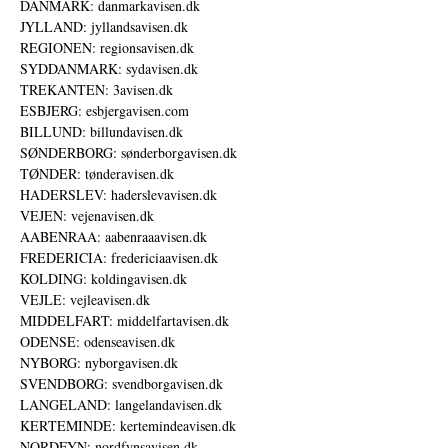
DANMARK: danmarkavisen.dk
JYLLAND: jyllandsavisen.dk
REGIONEN: regionsavisen.dk
SYDDANMARK: sydavisen.dk
TREKANTEN: 3avisen.dk
ESBJERG: esbjergavisen.com
BILLUND: billundavisen.dk
SØNDERBORG: sønderborgavisen.dk
TØNDER: tønderavisen.dk
HADERSLEV: haderslevavisen.dk
VEJEN: vejenavisen.dk
AABENRAA: aabenraaavisen.dk
FREDERICIA: fredericiaavisen.dk
KOLDING: koldingavisen.dk
VEJLE: vejleavisen.dk
MIDDELFART: middelfartavisen.dk
ODENSE: odenseavisen.dk
NYBORG: nyborgavisen.dk
SVENDBORG: svendborgavisen.dk
LANGELAND: langelandavisen.dk
KERTEMINDE: kertemindeavisen.dk
NORDFYN: nordfynsavisen.dk