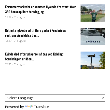
Kræmmermarkedet er kommet flyvende fra start: Over
350 bankospillere torsdag, og...
15:32 - 7. august
Betjente rykkede ud til flere gader i Fredericias
centrum: Anholdelse bag...
13:27 - 7. august
Kvinde død efter påkørsel af tog ved Kolding:
Strækningen er åben...
12:33 - 7. august
Powered by
Translate