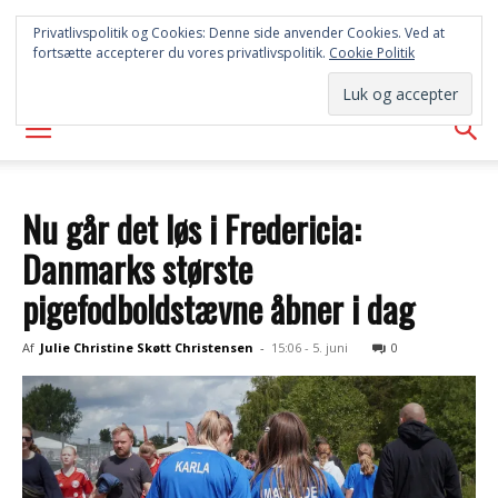
SYD
Privatlivspolitik og Cookies: Denne side anvender Cookies. Ved at
fortsætte accepterer du vores privatlivspolitik.
Cookie Politik
AVISEN
Nu går det løs i Fredericia:
Danmarks største
pigefodboldstævne åbner i dag
Af
Julie Christine Skøtt Christensen
-
15:06 - 5. juni
0