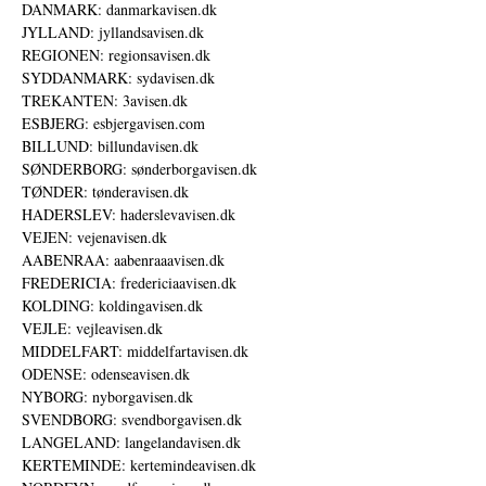
DANMARK: danmarkavisen.dk
JYLLAND: jyllandsavisen.dk
REGIONEN: regionsavisen.dk
SYDDANMARK: sydavisen.dk
TREKANTEN: 3avisen.dk
ESBJERG: esbjergavisen.com
BILLUND: billundavisen.dk
SØNDERBORG: sønderborgavisen.dk
TØNDER: tønderavisen.dk
HADERSLEV: haderslevavisen.dk
VEJEN: vejenavisen.dk
AABENRAA: aabenraaavisen.dk
FREDERICIA: fredericiaavisen.dk
KOLDING: koldingavisen.dk
VEJLE: vejleavisen.dk
MIDDELFART: middelfartavisen.dk
ODENSE: odenseavisen.dk
NYBORG: nyborgavisen.dk
SVENDBORG: svendborgavisen.dk
LANGELAND: langelandavisen.dk
KERTEMINDE: kertemindeavisen.dk