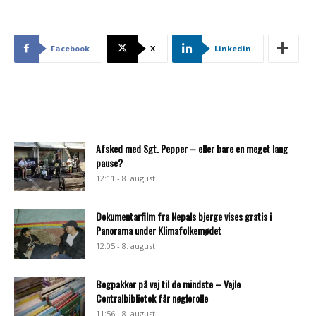
Facebook
X
Linkedin
Afsked med Sgt. Pepper – eller bare en meget lang
pause?
12:11 - 8. august
Dokumentarfilm fra Nepals bjerge vises gratis i
Panorama under Klimafolkemødet
12:05 - 8. august
Bogpakker på vej til de mindste – Vejle
Centralbibliotek får nøglerolle
11:56 - 8. august