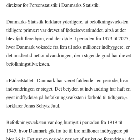
direktør for Personstatistik i Danmarks Statistik.
Danmarks Statistik forklarer yderligere, at befolkningsvæksten
tidligere primært var drevet af fødselsoverskuddet, altså at der
blev født flere børn, end der døde. I perioden fra 1973 til 2025,
hvor Danmark voksede fra fem til seks millioner indbyggere, er
det imidlertid nettoindvandringen, der i stigende grad har drevet
befolkningstilvæksten.
»Fødselstallet i Danmark har været faldende i en periode, hvor
indvandringen er steget. Det betyder, at indvandring har haft en
øget indflydelse på befolkningsvæksten i forhold til tidligere,«
forklarer Jonas Schytz Juul.
Befolkningsvæksten var dog hurtigst i perioden fra 1919 til
1945, hvor Danmark gik fra tre til fire millioner indbyggere på
blot 26 år. Det var en periode præget af vækst og forandring i det