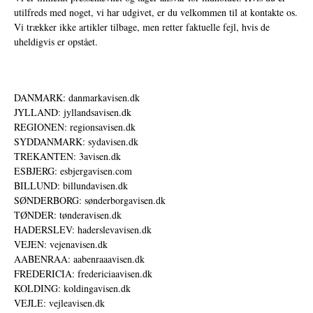
utilfreds med noget, vi har udgivet, er du velkommen til at kontakte os.
Vi trækker ikke artikler tilbage, men retter faktuelle fejl, hvis de
uheldigvis er opstået.
DANMARK: danmarkavisen.dk
JYLLAND: jyllandsavisen.dk
REGIONEN: regionsavisen.dk
SYDDANMARK: sydavisen.dk
TREKANTEN: 3avisen.dk
ESBJERG: esbjergavisen.com
BILLUND: billundavisen.dk
SØNDERBORG: sønderborgavisen.dk
TØNDER: tønderavisen.dk
HADERSLEV: haderslevavisen.dk
VEJEN: vejenavisen.dk
AABENRAA: aabenraaavisen.dk
FREDERICIA: fredericiaavisen.dk
KOLDING: koldingavisen.dk
VEJLE: vejleavisen.dk