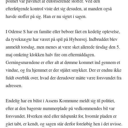
politiet var påvirket af euforiserende stoffer. Ved den
efterfølgende kontrol viste det sig desuden, at manden også
havde stoffer på sig. Han er nu sigtet i sagen.
I Odense S har en familie eller beboer fået en kedelig oplevelse,
da tyveknægte har været på spil på Hybenvej. Indbruddet blev
anmeldt torsdag, men menes at være sket allerede tirsdag den 5.
maj omkring klokken halv fire om eftermiddagen.
Gerningsmændene er efter alt at dømme kommet ind gennem et
vindue, og fra hjemmet er der stjålet smykker. Der er endnu ikke
fuldt overblik over, hvad der derudover måtte være forsvundet fra
adressen.
Endelig har en bilist i Assens Kommune meldt sig til politiet,
efter at den bagerste nummerplade på vedkommendes bil var
forsvundet. Hverken sted eller tidspunkt for, hvornår pladen er
gået tabt, er kendt, og sagen står derfor foreløbig hen i det uvisse.