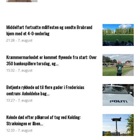
Middelfart fortsatte målfesten og sendte Brabrand
hjem med et 4-0-nederlag
21:28 - 7. august
Kræmmermarkedet er kommet flyvende fra start: Over
350 bankospillere torsdag, og...
15:32 - 7. august
Betjente rykkede ud til flere gader i Fredericias
centrum: Anholdelse bag...
13:27 - 7. august
Kvinde død efter påkørsel af tog ved Kolding:
Strækningen er åben...
12:33 - 7. august