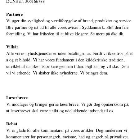
DUNS nr. 306166788
Partnere
Vi øger din synlighed og værdiforøgelse af brand, produkter og service.
Bliv partner og nå ud til alle vores aviser i Syddanmark. Støt den frie
formidling. Vi har friheden til at blive klogere. Se mere på
dkq.dk.
Vilkår
Alle vores nyhedstjenester er uden betalingsmur. Fordi vi ikke tror på et
a og et b hold. Vi har vores fundament i den kildekritiske tradition,
udviklet af danske historikere gennem tiden. Fejl kan og vil ske. Dem
vil vi erkende. Vi skaber ikke nyhederne. Vi bringer dem.
Læserbreve
Vi modtager og bringer gerne læserbreve. Vi gør dog opmærksom på,
at læserbrevet skal være unikt og udelukkende indsendt til os.
Debat
Vi er glade for alle kommentarer på vores artikler. Dog modererer vi
kommentarer for personangreb, racisme, had og angreb på privatlivet.