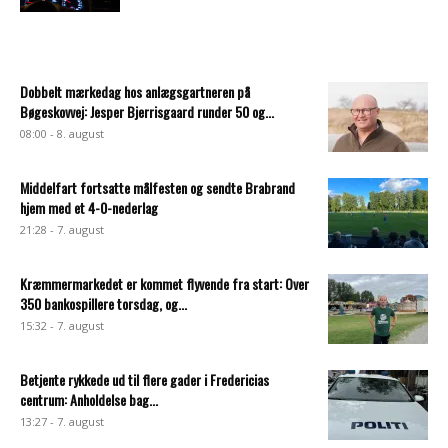
Dobbelt mærkedag hos anlægsgartneren på
Bøgeskovvej: Jesper Bjerrisgaard runder 50 og...
08:00 - 8. august
Middelfart fortsatte målfesten og sendte Brabrand
hjem med et 4-0-nederlag
21:28 - 7. august
Kræmmermarkedet er kommet flyvende fra start: Over
350 bankospillere torsdag, og...
15:32 - 7. august
Betjente rykkede ud til flere gader i Fredericias
centrum: Anholdelse bag...
13:27 - 7. august