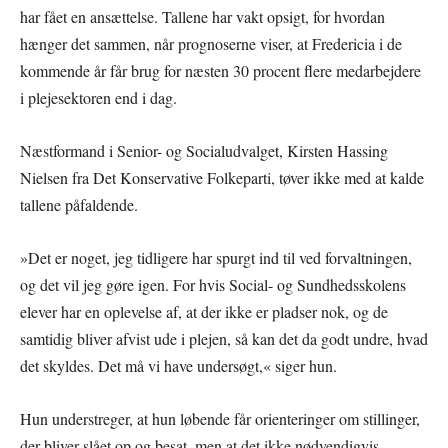
har fået en ansættelse. Tallene har vakt opsigt, for hvordan
hænger det sammen, når prognoserne viser, at Fredericia i de
kommende år får brug for næsten 30 procent flere medarbejdere
i plejesektoren end i dag.
Næstformand i Senior- og Socialudvalget, Kirsten Hassing
Nielsen fra Det Konservative Folkeparti, tøver ikke med at kalde
tallene påfaldende.
»Det er noget, jeg tidligere har spurgt ind til ved forvaltningen,
og det vil jeg gøre igen. For hvis Social- og Sundhedsskolens
elever har en oplevelse af, at der ikke er pladser nok, og de
samtidig bliver afvist ude i plejen, så kan det da godt undre, hvad
det skyldes. Det må vi have undersøgt,« siger hun.
Hun understreger, at hun løbende får orienteringer om stillinger,
der bliver slået op og besat, men at det ikke nødvendigvis