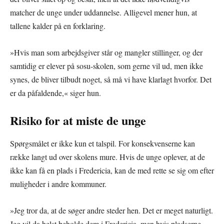
matcher de unge under uddannelse. Alligevel mener hun, at
tallene kalder på en forklaring.
»Hvis man som arbejdsgiver står og mangler stillinger, og der
samtidig er elever på sosu-skolen, som gerne vil ud, men ikke
synes, de bliver tilbudt noget, så må vi have klarlagt hvorfor. Det
er da påfaldende,« siger hun.
Risiko for at miste de unge
Spørgsmålet er ikke kun et talspil. For konsekvenserne kan
række langt ud over skolens mure. Hvis de unge oplever, at de
ikke kan få en plads i Fredericia, kan de med rette se sig om efter
muligheder i andre kommuner.
»Jeg tror da, at de søger andre steder hen. Det er meget naturligt.
Jeg vil da helst beholde dem i Fredericia, men hvis pladserne