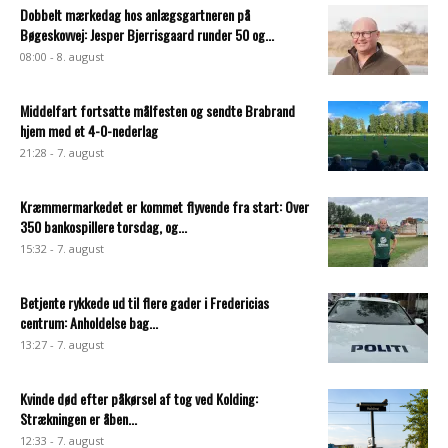
Dobbelt mærkedag hos anlægsgartneren på
Bøgeskovvej: Jesper Bjerrisgaard runder 50 og...
08:00 - 8. august
Middelfart fortsatte målfesten og sendte Brabrand
hjem med et 4-0-nederlag
21:28 - 7. august
Kræmmermarkedet er kommet flyvende fra start: Over
350 bankospillere torsdag, og...
15:32 - 7. august
Betjente rykkede ud til flere gader i Fredericias
centrum: Anholdelse bag...
13:27 - 7. august
Kvinde død efter påkørsel af tog ved Kolding:
Strækningen er åben...
12:33 - 7. august