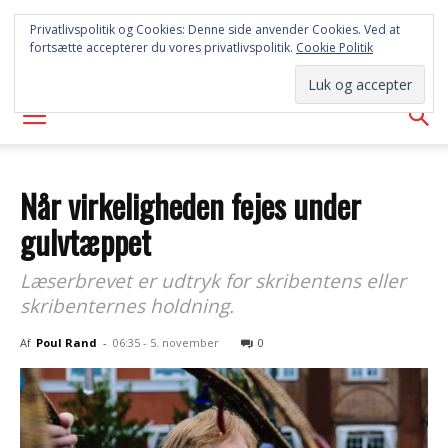
SYD
Privatlivspolitik og Cookies: Denne side anvender Cookies. Ved at
fortsætte accepterer du vores privatlivspolitik.
Cookie Politik
AVISEN
Når virkeligheden fejes under
gulvtæppet
Læserbrevet er udtryk for skribentens eller
skribenternes holdning.
Af
Poul Rand
-
06:35 - 5. november
0