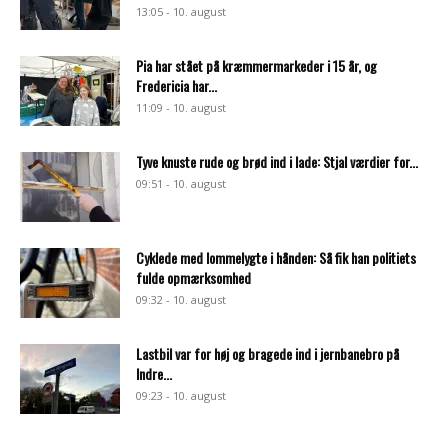
13:05 - 10. august
Pia har stået på kræmmermarkeder i 15 år, og
Fredericia har...
11:09 - 10. august
Tyve knuste rude og brød ind i lade: Stjal værdier for...
09:51 - 10. august
Cyklede med lommelygte i hånden: Så fik han politiets
fulde opmærksomhed
09:32 - 10. august
Lastbil var for høj og bragede ind i jernbanebro på
Indre...
09:23 - 10. august