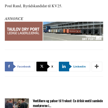
Poul Rand, Byrådskandidat til KV25.
ANNONCE
Facebook
X
Linkedin
Ventillære og pølser til frokost: En drilsk ventil samlede
montørerne i...