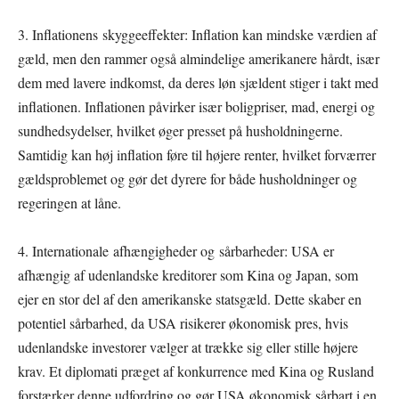
3. Inflationens skyggeeffekter: Inflation kan mindske værdien af
gæld, men den rammer også almindelige amerikanere hårdt, især
dem med lavere indkomst, da deres løn sjældent stiger i takt med
inflationen. Inflationen påvirker især boligpriser, mad, energi og
sundhedsydelser, hvilket øger presset på husholdningerne.
Samtidig kan høj inflation føre til højere renter, hvilket forværrer
gældsproblemet og gør det dyrere for både husholdninger og
regeringen at låne.
4. Internationale afhængigheder og sårbarheder: USA er
afhængig af udenlandske kreditorer som Kina og Japan, som
ejer en stor del af den amerikanske statsgæld. Dette skaber en
potentiel sårbarhed, da USA risikerer økonomisk pres, hvis
udenlandske investorer vælger at trække sig eller stille højere
krav. Et diplomati præget af konkurrence med Kina og Rusland
forstærker denne udfordring og gør USA økonomisk sårbart i en