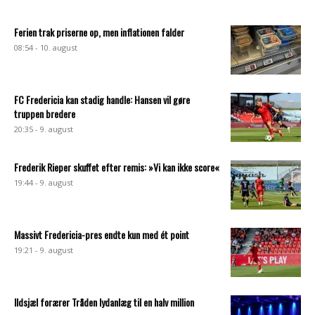
Ferien trak priserne op, men inflationen falder
08:54 - 10. august
FC Fredericia kan stadig handle: Hansen vil gøre
truppen bredere
20:35 - 9. august
Frederik Rieper skuffet efter remis: »Vi kan ikke score«
19:44 - 9. august
Massivt Fredericia-pres endte kun med ét point
19:21 - 9. august
Ildsjæl forærer Tråden lydanlæg til en halv million