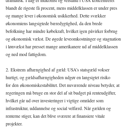
dramatisk. I dag er indkomst og velstand i USA koncentreret
blandt de rigeste få procent, mens middelklassen er under pres
og mange lever i økonomisk usikkerhed. Dette svækker
økonomiens langsigtede bæredygtighed, da den brede
befolkning har mindre købekraft, hvilket igen påvirker forbrug
og økonomisk vækst. De øgede leveomkostninger og stagnation
i lønvækst har presset mange amerikanere ud af middelklassen
og ned mod fattigdom.
2. Ekstrem afhængighed af gæld: USA’s statsgæld vokser
hurtigt, og gældsafhængigheden udgør en langsigtet risiko
for den økonomiskestabilitet. Det nuværende niveau betyder, at
regeringen må bruge en stor del af sit budget på renteudgifter,
hvilket går ud over investeringer i vigtige områder som
infrastruktur, uddannelse og social velfærd. Når gælden og
renterne stiger, kan det blive sværere at finansiere vitale
projekter.