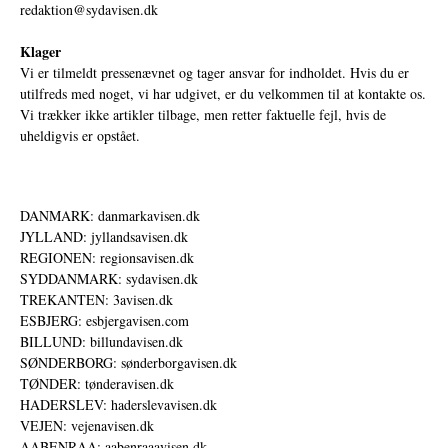
redaktion@sydavisen.dk
Klager
Vi er tilmeldt pressenævnet og tager ansvar for indholdet. Hvis du er
utilfreds med noget, vi har udgivet, er du velkommen til at kontakte os.
Vi trækker ikke artikler tilbage, men retter faktuelle fejl, hvis de
uheldigvis er opstået.
DANMARK: danmarkavisen.dk
JYLLAND: jyllandsavisen.dk
REGIONEN: regionsavisen.dk
SYDDANMARK: sydavisen.dk
TREKANTEN: 3avisen.dk
ESBJERG: esbjergavisen.com
BILLUND: billundavisen.dk
SØNDERBORG: sønderborgavisen.dk
TØNDER: tønderavisen.dk
HADERSLEV: haderslevavisen.dk
VEJEN: vejenavisen.dk
AABENRAA: aabenraaavisen.dk