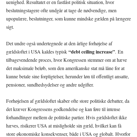
uenighed. Resultatet er en fastlåst politisk situation, hvor
beslutningstagere ofte undgår at tage de nødvendige, men
upopulære, beslutninger, som kunne mindske gælden på længere
sigt.
Det undre også undertegnede at den årlige forhøjelse af
“debt ceiling increase”
gældsloftet i USA kaldes typisk
. En
tilbagevendende proces, hvor Kongressen stemmer om at hæve
det maksimale beløb, som den amerikanske stat må låne for at
kunne betale sine forpligtelser, herunder løn til offentligt ansatte,
pensioner, sundhedsydelser og andre udgifter.
Forhøjelsen af gældsloftet skaber ofte store politiske debatter, da
det kræver Kongressens godkendelse og kan føre til intense
forhandlinger mellem de politiske partier. Hvis gældsloftet ikke
hæves, risikerer USA at misligholde sin gæld, hvilket kan få
store økonomiske konsekvenser, både i USA og globalt. Hvorfor