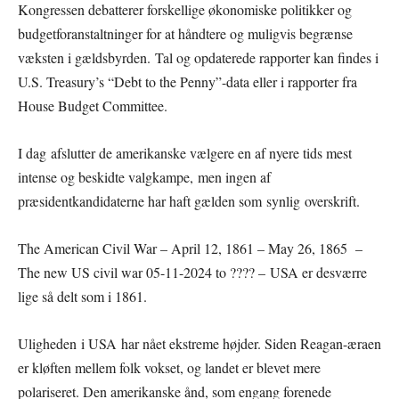
Kongressen debatterer forskellige økonomiske politikker og
budgetforanstaltninger for at håndtere og muligvis begrænse
væksten i gældsbyrden. Tal og opdaterede rapporter kan findes i
U.S. Treasury’s “Debt to the Penny”-data eller i rapporter fra
House Budget Committee.
I dag afslutter de amerikanske vælgere en af nyere tids mest
intense og beskidte valgkampe, men ingen af
præsidentkandidaterne har haft gælden som synlig overskrift.
The American Civil War – April 12, 1861 – May 26, 1865 –
The new US civil war 05-11-2024 to ???? – USA er desværre
lige så delt som i 1861.
Uligheden i USA har nået ekstreme højder. Siden Reagan-æraen
er kløften mellem folk vokset, og landet er blevet mere
polariseret. Den amerikanske ånd, som engang forenede