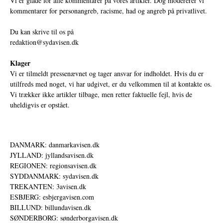
Vi er glade for alle kommentarer på vores artikler. Dog modererer vi
kommentarer for personangreb, racisme, had og angreb på privatlivet.
Du kan skrive til os på
redaktion@sydavisen.dk
Klager
Vi er tilmeldt pressenævnet og tager ansvar for indholdet. Hvis du er
utilfreds med noget, vi har udgivet, er du velkommen til at kontakte os.
Vi trækker ikke artikler tilbage, men retter faktuelle fejl, hvis de
uheldigvis er opstået.
DANMARK: danmarkavisen.dk
JYLLAND: jyllandsavisen.dk
REGIONEN: regionsavisen.dk
SYDDANMARK: sydavisen.dk
TREKANTEN: 3avisen.dk
ESBJERG: esbjergavisen.com
BILLUND: billundavisen.dk
SØNDERBORG: sønderborgavisen.dk