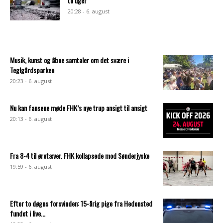
to uger
20:28 - 6. august
Musik, kunst og åbne samtaler om det svære i
Teglgårdsparken
20:23 - 6. august
Nu kan fansene møde FHK’s nye trup ansigt til ansigt
20:13 - 6. august
Fra 8-4 til øretæver. FHK kollapsede mod Sønderjyske
19:59 - 6. august
Efter to døgns forsvinden: 15-årig pige fra Hedensted
fundet i live...