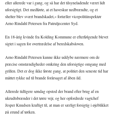
eller allerede var i gang, og så har det tilsyneladende været lidt
uforsigtigt. Det medførte, at et haveskur nedbrændte, og et
shelter blev svært brandskadet,« fortæller vicepolitiinspektør
Arno Rindahl Petersen fra Patruljecenter Syd.
En 18-årig kvinde fra Kolding Kommune er efterfølgende blevet
sigtet i sagen for overtrædelse af beredskabsloven.
Arno Rindahl Petersen kunne ikke uddybe nærmere om de
præcise omstændigheder omkring den uforsigtige omgang med
grillen. Det er dog ikke første gang, at politiet den seneste tid har
måttet rykke ud til brande forårsaget af åben ild.
Allerede tidligere søndag opstod der brand efter brug af en
ukrudtsbrænder i det tørre vejr, og her opfordrede vagtchef
Jesper Knudsen kraftigt til, at man er særligt forsigtig i øjeblikket
på grund af tørken.