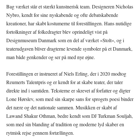
Bag værket står et stærkt kunstnerisk team. Designeren Nicholas
Nybro, kendt for sine nyskabende og ofte debatskabende
kreationer, har skabt kostumerne til forestillingen. Hans nutidige
fortolkninger af folkedragter blev oprindeligt vist på
Designmuseum Danmark som en del af værket »Stolt«, og i
teaterudgaven bliver dragterne levende symboler på et Danmark,
man både genkender og ser på med nye øjne.
Forestillingen er instrueret af Niels Erling, der i 2020 modtog
Reumerts Talentpris og er kendt for at skabe teater, der taler
direkte ind i samtiden. Teksterne er skrevet af forfatter og digter
Lone Hørslev, som med sin skarpe sans for sprogets poesi binder
det nære og det nationale sammen. Musikken er skabt af
Lawand Shakur Othman, bedre kendt som DJ Turkman Souljah,
som med sin blanding af tradition og moderne lyd skaber en
rytmisk rejse gennem fortællingen.