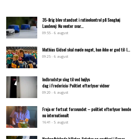
35-årig blev standset i rutinekontrol på Snoghøj
Landevej: Nu venter svar...
09:55 - 6. august
Mathias Gidsel skal møde noget, han ikke er god til: I...
09:25 - 6. august
Indbrudstyv slog til ved højlys
dag i Fredericia: Politiet efterlyser vidner
09:20 - 6. august
Freja er fortsat forsvundet – politiet efterlyser hende
nu internationalt
16:41 - 5. august
Narkopåvirkede bilister, listetyv og spytteri i Super