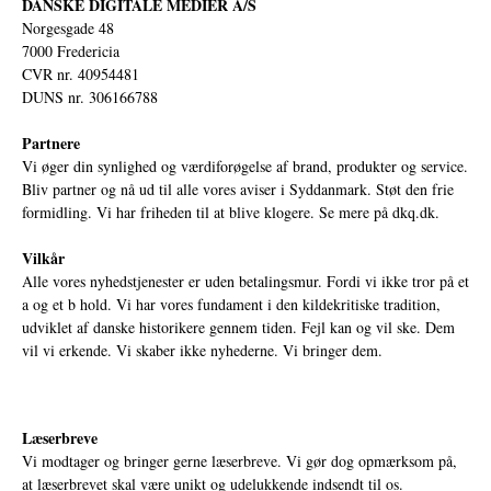
DANSKE DIGITALE MEDIER A/S
Norgesgade 48
7000 Fredericia
CVR nr. 40954481
DUNS nr. 306166788
Partnere
Vi øger din synlighed og værdiforøgelse af brand, produkter og service.
Bliv partner og nå ud til alle vores aviser i Syddanmark. Støt den frie
formidling. Vi har friheden til at blive klogere. Se mere på
dkq.dk.
Vilkår
Alle vores nyhedstjenester er uden betalingsmur. Fordi vi ikke tror på et
a og et b hold. Vi har vores fundament i den kildekritiske tradition,
udviklet af danske historikere gennem tiden. Fejl kan og vil ske. Dem
vil vi erkende. Vi skaber ikke nyhederne. Vi bringer dem.
Læserbreve
Vi modtager og bringer gerne læserbreve. Vi gør dog opmærksom på,
at læserbrevet skal være unikt og udelukkende indsendt til os.