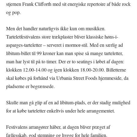
stjernen Frank Clifforth med sit energiske repertoire af både rock
og pop.
Men det handler naturligvis ikke kun om musikken.
Tarteletfestivalens store trækplaster bliver klassiske høns-i-
asparges-tarteletter – serveret i mormor-stil. Med en særlig ad
libitum-billet til 99 kroner kan man spise så mange tarteletter,
man har lyst til på to timer. Der er to seatings i løbet af dagen:
klokken 12.00-14.00 og igen klokken 18.00-20.00. Billetterne
skal købes på forhånd via Urbania Street Foods hjemmeside, da
pladserne er begrænsede.
Skulle man gå glip af en ad libitum-plads, er der stadig mulighed
for at købe tarteletter enkeltvis under hele arrangementet.
Festivalens arrangører håber, at dagen bliver præget af
fællesskab, god stemning og hygge for hele familien.