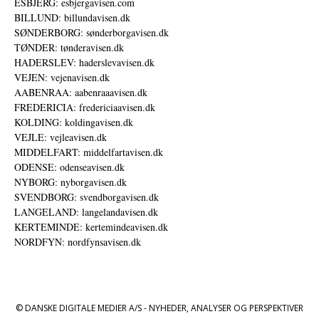
ESBJERG: esbjergavisen.com
BILLUND: billundavisen.dk
SØNDERBORG: sønderborgavisen.dk
TØNDER: tønderavisen.dk
HADERSLEV: haderslevavisen.dk
VEJEN: vejenavisen.dk
AABENRAA: aabenraaavisen.dk
FREDERICIA: fredericiaavisen.dk
KOLDING: koldingavisen.dk
VEJLE: vejleavisen.dk
MIDDELFART: middelfartavisen.dk
ODENSE: odenseavisen.dk
NYBORG: nyborgavisen.dk
SVENDBORG: svendborgavisen.dk
LANGELAND: langelandavisen.dk
KERTEMINDE: kertemindeavisen.dk
NORDFYN: nordfynsavisen.dk
© DANSKE DIGITALE MEDIER A/S - NYHEDER, ANALYSER OG PERSPEKTIVER