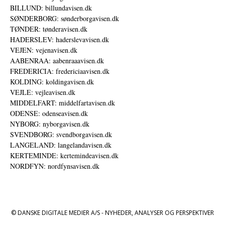
BILLUND: billundavisen.dk
SØNDERBORG: sønderborgavisen.dk
TØNDER: tønderavisen.dk
HADERSLEV: haderslevavisen.dk
VEJEN: vejenavisen.dk
AABENRAA: aabenraaavisen.dk
FREDERICIA: fredericiaavisen.dk
KOLDING: koldingavisen.dk
VEJLE: vejleavisen.dk
MIDDELFART: middelfartavisen.dk
ODENSE: odenseavisen.dk
NYBORG: nyborgavisen.dk
SVENDBORG: svendborgavisen.dk
LANGELAND: langelandavisen.dk
KERTEMINDE: kertemindeavisen.dk
NORDFYN: nordfynsavisen.dk
© DANSKE DIGITALE MEDIER A/S - NYHEDER, ANALYSER OG PERSPEKTIVER