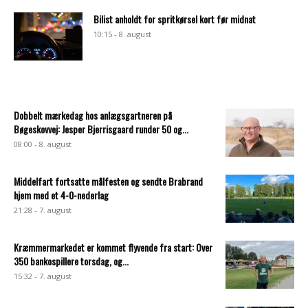
Bilist anholdt for spritkørsel kort før midnat
10:15 - 8. august
Dobbelt mærkedag hos anlægsgartneren på
Bøgeskovvej: Jesper Bjerrisgaard runder 50 og...
08:00 - 8. august
Middelfart fortsatte målfesten og sendte Brabrand
hjem med et 4-0-nederlag
21:28 - 7. august
Kræmmermarkedet er kommet flyvende fra start: Over
350 bankospillere torsdag, og...
15:32 - 7. august