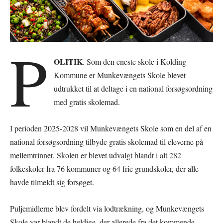
P
OLITIK
. Som den eneste skole i Kolding
Kommune er Munkevængets Skole blevet
udtrukket til at deltage i en national forsøgsordning
med gratis skolemad.
I perioden 2025-2028 vil Munkevængets Skole som en del af en
national forsøgsordning tilbyde gratis skolemad til eleverne på
mellemtrinnet. Skolen er blevet udvalgt blandt i alt 282
folkeskoler fra 76 kommuner og 64 frie grundskoler, der alle
havde tilmeldt sig forsøget.
Puljemidlerne blev fordelt via lodtrækning, og Munkevængets
Skole var blandt de heldige, der allerede fra det kommende