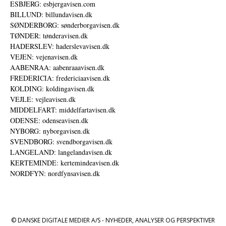
ESBJERG: esbjergavisen.com
BILLUND: billundavisen.dk
SØNDERBORG: sønderborgavisen.dk
TØNDER: tønderavisen.dk
HADERSLEV: haderslevavisen.dk
VEJEN: vejenavisen.dk
AABENRAA: aabenraaavisen.dk
FREDERICIA: fredericiaavisen.dk
KOLDING: koldingavisen.dk
VEJLE: vejleavisen.dk
MIDDELFART: middelfartavisen.dk
ODENSE: odenseavisen.dk
NYBORG: nyborgavisen.dk
SVENDBORG: svendborgavisen.dk
LANGELAND: langelandavisen.dk
KERTEMINDE: kertemindeavisen.dk
NORDFYN: nordfynsavisen.dk
© DANSKE DIGITALE MEDIER A/S - NYHEDER, ANALYSER OG PERSPEKTIVER