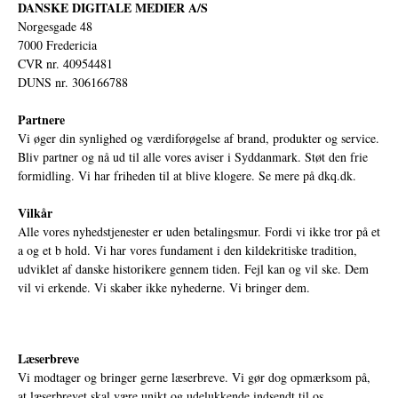
DANSKE DIGITALE MEDIER A/S
Norgesgade 48
7000 Fredericia
CVR nr. 40954481
DUNS nr. 306166788
Partnere
Vi øger din synlighed og værdiforøgelse af brand, produkter og service.
Bliv partner og nå ud til alle vores aviser i Syddanmark. Støt den frie
formidling. Vi har friheden til at blive klogere. Se mere på
dkq.dk.
Vilkår
Alle vores nyhedstjenester er uden betalingsmur. Fordi vi ikke tror på et
a og et b hold. Vi har vores fundament i den kildekritiske tradition,
udviklet af danske historikere gennem tiden. Fejl kan og vil ske. Dem
vil vi erkende. Vi skaber ikke nyhederne. Vi bringer dem.
Læserbreve
Vi modtager og bringer gerne læserbreve. Vi gør dog opmærksom på,
at læserbrevet skal være unikt og udelukkende indsendt til os.