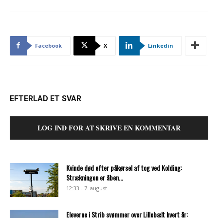
Facebook
X
Linkedin
EFTERLAD ET SVAR
LOG IND FOR AT SKRIVE EN KOMMENTAR
Kvinde død efter påkørsel af tog ved Kolding:
Strækningen er åben...
12:33 - 7. august
Eleverne i Strib svømmer over Lillebælt hvert år: