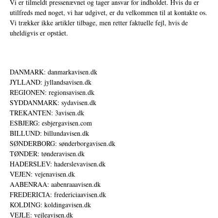
Vi er tilmeldt pressenævnet og tager ansvar for indholdet. Hvis du er
utilfreds med noget, vi har udgivet, er du velkommen til at kontakte os.
Vi trækker ikke artikler tilbage, men retter faktuelle fejl, hvis de
uheldigvis er opstået.
DANMARK: danmarkavisen.dk
JYLLAND: jyllandsavisen.dk
REGIONEN: regionsavisen.dk
SYDDANMARK: sydavisen.dk
TREKANTEN: 3avisen.dk
ESBJERG: esbjergavisen.com
BILLUND: billundavisen.dk
SØNDERBORG: sønderborgavisen.dk
TØNDER: tønderavisen.dk
HADERSLEV: haderslevavisen.dk
VEJEN: vejenavisen.dk
AABENRAA: aabenraaavisen.dk
FREDERICIA: fredericiaavisen.dk
KOLDING: koldingavisen.dk
VEJLE: vejleavisen.dk