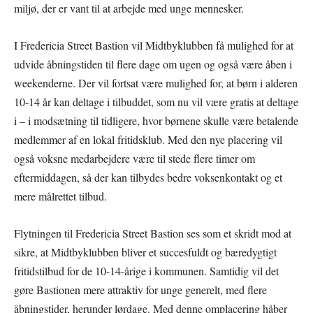
miljø, der er vant til at arbejde med unge mennesker.
I Fredericia Street Bastion vil Midtbyklubben få mulighed for at
udvide åbningstiden til flere dage om ugen og også være åben i
weekenderne. Der vil fortsat være mulighed for, at børn i alderen
10-14 år kan deltage i tilbuddet, som nu vil være gratis at deltage
i – i modsætning til tidligere, hvor børnene skulle være betalende
medlemmer af en lokal fritidsklub. Med den nye placering vil
også voksne medarbejdere være til stede flere timer om
eftermiddagen, så der kan tilbydes bedre voksenkontakt og et
mere målrettet tilbud.
Flytningen til Fredericia Street Bastion ses som et skridt mod at
sikre, at Midtbyklubben bliver et succesfuldt og bæredygtigt
fritidstilbud for de 10-14-årige i kommunen. Samtidig vil det
gøre Bastionen mere attraktiv for unge generelt, med flere
åbningstider, herunder lørdage. Med denne omplacering håber