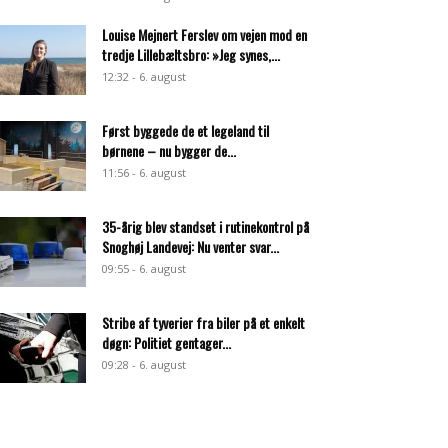
Louise Mejnert Ferslev om vejen mod en
tredje Lillebæltsbro: »Jeg synes,...
12:32 - 6. august
Først byggede de et legeland til
børnene – nu bygger de...
11:56 - 6. august
35-årig blev standset i rutinekontrol på
Snoghøj Landevej: Nu venter svar...
09:55 - 6. august
Stribe af tyverier fra biler på et enkelt
døgn: Politiet gentager...
09:28 - 6. august