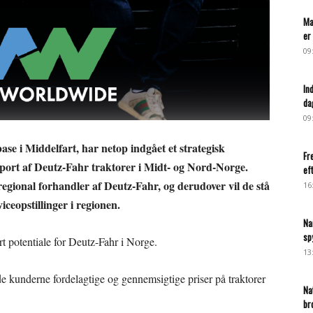
Ma
er 
09
In
da
09
e i Middelfart, har netop indgået et strategisk
Fr
pport af Deutz-Fahr traktorer i Midt- og Nord-Norge.
ef
regional forhandler af Deutz-Fahr, og derudover vil de stå
16
ceopstillinger i regionen.
Na
sp
rt potentiale for Deutz-Fahr i Norge.
13
de kunderne fordelagtige og gennemsigtige priser på traktorer
Na
br