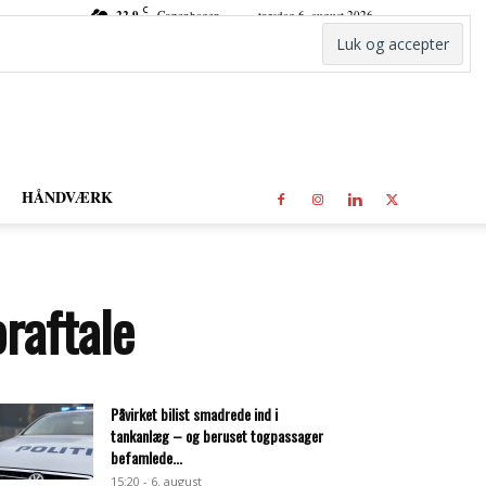
C
22.9
Copenhagen
torsdag 6. august 2026
HÅNDVÆRK
raftale
Påvirket bilist smadrede ind i
tankanlæg – og beruset togpassager
befamlede...
15:20 - 6. august