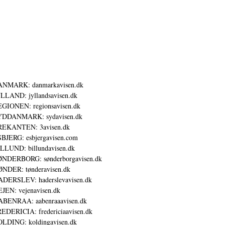
ANMARK: danmarkavisen.dk
LLAND: jyllandsavisen.dk
GIONEN: regionsavisen.dk
YDDANMARK: sydavisen.dk
REKANTEN: 3avisen.dk
BJERG: esbjergavisen.com
LLUND: billundavisen.dk
NDERBORG: sønderborgavisen.dk
NDER: tønderavisen.dk
DERSLEV: haderslevavisen.dk
JEN: vejenavisen.dk
BENRAA: aabenraaavisen.dk
EDERICIA: fredericiaavisen.dk
LDING: koldingavisen.dk