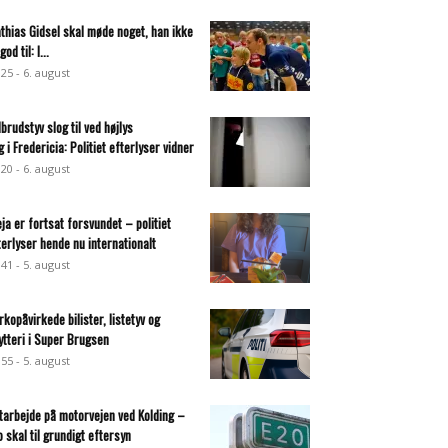
thias Gidsel skal møde noget, han ikke
god til: I...
:25 - 6. august
dbrudstyv slog til ved højlys
g i Fredericia: Politiet efterlyser vidner
:20 - 6. august
eja er fortsat forsvundet – politiet
terlyser hende nu internationalt
:41 - 5. august
rkopåvirkede bilister, listetyv og
ytteri i Super Brugsen
:55 - 5. august
tarbejde på motorvejen ved Kolding –
o skal til grundigt eftersyn