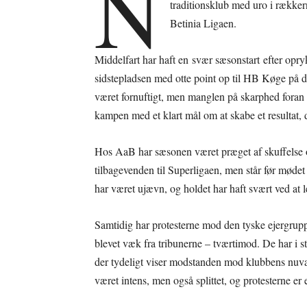
N
traditionsklub med uro i rækker
Betinia Ligaen.
Middelfart har haft en svær sæsonstart efter opr
sidstepladsen med otte point op til HB Køge på d
været fornuftigt, men manglen på skarphed foran 
kampen med et klart mål om at skabe et resultat,
Hos AaB har sæsonen været præget af skuffelse 
tilbagevenden til Superligaen, men står før mødet
har været ujævn, og holdet har haft svært ved at le
Samtidig har protesterne mod den tyske ejergrup
blevet væk fra tribunerne – tværtimod. De har i s
der tydeligt viser modstanden mod klubbens nuv
været intens, men også splittet, og protesterne er 