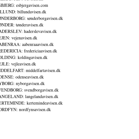
BJERG: esbjergavisen.com
LLUND: billundavisen.dk
NDERBORG: sønderborgavisen.dk
NDER: tønderavisen.dk
DERSLEV: haderslevavisen.dk
JEN: vejenavisen.dk
BENRAA: aabenraaavisen.dk
EDERICIA: fredericiaavisen.dk
LDING: koldingavisen.dk
JLE: vejleavisen.dk
DDELFART: middelfartavisen.dk
ENSE: odenseavisen.dk
BORG: nyborgavisen.dk
ENDBORG: svendborgavisen.dk
NGELAND: langelandavisen.dk
RTEMINDE: kertemindeavisen.dk
RDFYN: nordfynsavisen.dk