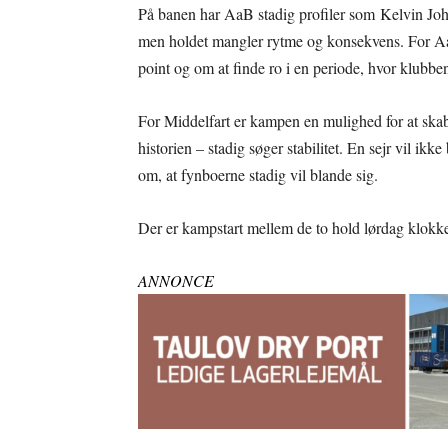
På banen har AaB stadig profiler som Kelvin Jo
men holdet mangler rytme og konsekvens. For AaB 
point og om at finde ro i en periode, hvor klubben s
For Middelfart er kampen en mulighed for at skab
historien – stadig søger stabilitet. En sejr vil ik
om, at fynboerne stadig vil blande sig.
Der er kampstart mellem de to hold lørdag klokk
ANNONCE