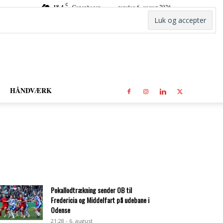
C
18.4
Copenhagen
torsdag 6. august 2026
HÅNDVÆRK
Pokallodtrækning sender OB til
Fredericia og Middelfart på udebane i
Odense
21:28 - 6. august