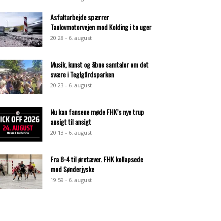
Asfaltarbejde spærrer
Taulovmotorvejen mod Kolding i to uger
20:28 - 6. august
Musik, kunst og åbne samtaler om det
svære i Teglgårdsparken
20:23 - 6. august
Nu kan fansene møde FHK’s nye trup
ansigt til ansigt
20:13 - 6. august
Fra 8-4 til øretæver. FHK kollapsede
mod Sønderjyske
19:59 - 6. august