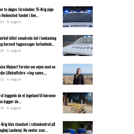
ter to døgns forsvinden: 15-årig pige
a Hedensted fundet i live...
:23 - 6. august
virket bilist smadrede ind i tankanlæg
og beruset togpassager befamlede...
:20 - 6. august
uise Mejnert Ferslev om vejen mod en
edje Lillebæltsbro: »Jeg synes,...
:32 - 6. august
rst byggede de et legeland til børnene
nu bygger de...
:56 - 6. august
-årig blev standset i rutinekontrol på
oghøj Landevej: Nu venter svar...