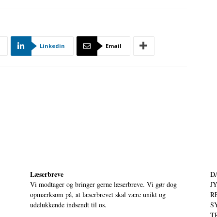
Linkedin
Email
Læserbreve
D
Vi modtager og bringer gerne læserbreve. Vi gør dog
JY
opmærksom på, at læserbrevet skal være unikt og
RE
udelukkende indsendt til os.
S
T