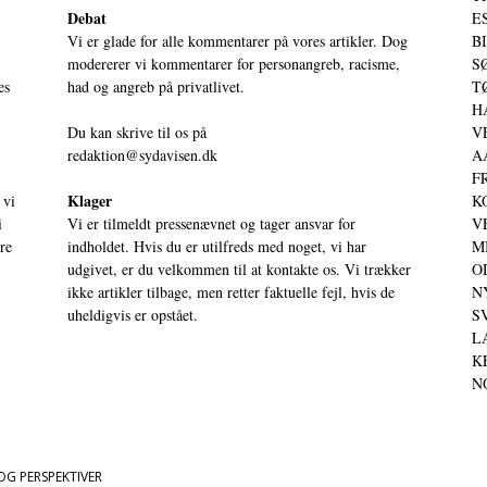
Debat
ES
Vi er glade for alle kommentarer på vores artikler. Dog
BI
modererer vi kommentarer for personangreb, racisme,
SØ
es
had og angreb på privatlivet.
TØ
HA
Du kan skrive til os på
VE
redaktion@sydavisen.dk
AA
FR
Klager
 vi
KO
i
Vi er tilmeldt pressenævnet og tager ansvar for
VE
ere
indholdet. Hvis du er utilfreds med noget, vi har
MI
udgivet, er du velkommen til at kontakte os. Vi trækker
OD
ikke artikler tilbage, men retter faktuelle fejl, hvis de
NY
uheldigvis er opstået.
SV
LA
KE
NO
OG PERSPEKTIVER