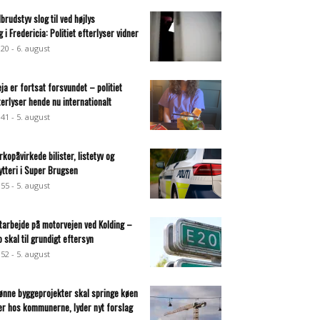
dbrudstyv slog til ved højlys
g i Fredericia: Politiet efterlyser vidner
:20 - 6. august
eja er fortsat forsvundet – politiet
terlyser hende nu internationalt
:41 - 5. august
rkopåvirkede bilister, listetyv og
ytteri i Super Brugsen
:55 - 5. august
tarbejde på motorvejen ved Kolding –
o skal til grundigt eftersyn
:52 - 5. august
ønne byggeprojekter skal springe køen
er hos kommunerne, lyder nyt forslag