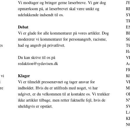
Vi modtager og bringer gerne læserbreve. Vi gør dog
JY
opmærksom på, at læserbrevet skal være unikt og
RE
udelukkende indsendt til os.
S
T
Debat
ES
Vi er glade for alle kommentarer på vores artikler. Dog
BI
modererer vi kommentarer for personangreb, racisme,
SØ
es
had og angreb på privatlivet.
TØ
HA
Du kan skrive til os på
VE
redaktion@sydavisen.dk
AA
FR
Klager
 vi
KO
i
Vi er tilmeldt pressenævnet og tager ansvar for
VE
ere
indholdet. Hvis du er utilfreds med noget, vi har
MI
udgivet, er du velkommen til at kontakte os. Vi trækker
OD
ikke artikler tilbage, men retter faktuelle fejl, hvis de
NY
uheldigvis er opstået.
SV
LA
KE
NO