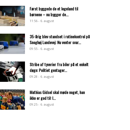
Først byggede de et legeland til
børnene – nu bygger de...
11:56 - 6. august
35-årig blev standset i rutinekontrol på
Snoghøj Landevej: Nu venter svar...
09:55 - 6. august
Stribe af tyverier fra biler på et enkelt
døgn: Politiet gentager...
09:28 - 6. august
Mathias Gidsel skal møde noget, han
ikke er god til: I...
09:25 - 6. august