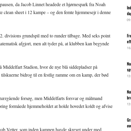
 pausen, da Jacob Linnet headede et hjørnespark fra Noah
In
rste clean sheet i 12 kampe – og den femte hjemmesejr i denne
da
09
 2. divisions grundspil med to runder tilbage. Med seks point
Fr
ef
 matematisk afgjort, men alt tyder på, at klubben kan begynde
16
Na
på Middelfart Stadion, hvor de nye blå siddepladser på
sp
a tilskuerne bidrog til en festlig ramme om en kamp, der bød
13
Na
br
e nærgående forsøg, men Middelfarts forsvar og målmand
13
pring formåede hjemmeholdet at holde hovedet koldt og afvise
Gr
ov
 Jacob Vetter, som inden kampen havde skrevet under med