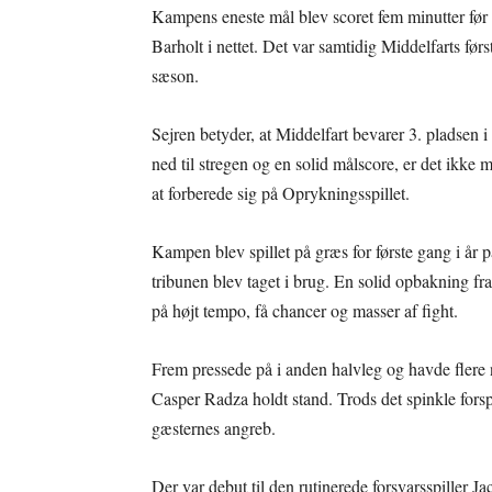
Kampens eneste mål blev scoret fem minutter før
Barholt i nettet. Det var samtidig Middelfarts fø
sæson.
Sejren betyder, at Middelfart bevarer 3. pladsen i
ned til stregen og en solid målscore, er det ikke
at forberede sig på Oprykningsspillet.
Kampen blev spillet på græs for første gang i år 
tribunen blev taget i brug. En solid opbakning fr
på højt tempo, få chancer og masser af fight.
Frem pressede på i anden halvleg og havde fler
Casper Radza holdt stand. Trods det spinkle fors
gæsternes angreb.
Der var debut til den rutinerede forsvarsspiller