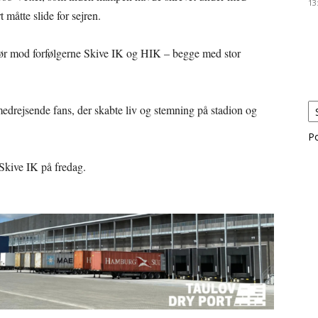
13
måtte slide for sejren.
pgør mod forfølgerne Skive IK og HIK – begge med stor
edrejsende fans, der skabte liv og stemning på stadion og
P
Skive IK på fredag.