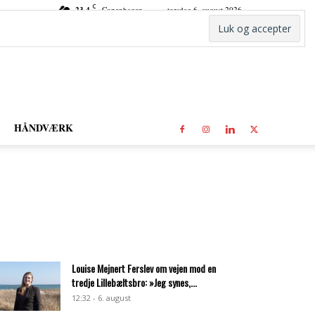
C
23.4
Copenhagen
torsdag 6. august 2026
HÅNDVÆRK
Louise Mejnert Ferslev om vejen mod en
tredje Lillebæltsbro: »Jeg synes,...
12:32 - 6. august