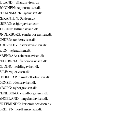
LLAND: jyllandsavisen.dk
GIONEN: regionsavisen.dk
YDDANMARK: sydavisen.dk
REKANTEN: 3avisen.dk
BJERG: esbjergavisen.com
LLUND: billundavisen.dk
NDERBORG: sønderborgavisen.dk
NDER: tønderavisen.dk
DERSLEV: haderslevavisen.dk
JEN: vejenavisen.dk
BENRAA: aabenraaavisen.dk
EDERICIA: fredericiaavisen.dk
LDING: koldingavisen.dk
JLE: vejleavisen.dk
DDELFART: middelfartavisen.dk
ENSE: odenseavisen.dk
BORG: nyborgavisen.dk
ENDBORG: svendborgavisen.dk
NGELAND: langelandavisen.dk
RTEMINDE: kertemindeavisen.dk
RDFYN: nordfynsavisen.dk