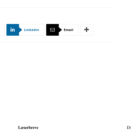
Linkedin
Email
Læserbreve
D