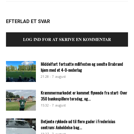
EFTERLAD ET SVAR
LOG IND FOR AT SKRIVE EN KOMMENTAR
Middelfart fortsatte målfesten og sendte Brabrand
hjem med et 4-0-nederlag
21:28 - 7. august
Kræmmermarkedet er kommet flyvende fra start: Over
350 bankospillere torsdag, og...
15:32 - 7. august
Betjente rykkede ud til flere gader i Fredericias
centrum: Anholdelse bag...
13:27 - 7. august