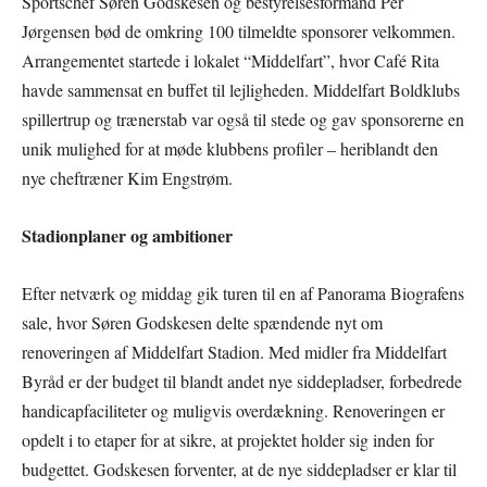
Sportschef Søren Godskesen og bestyrelsesformand Per
Jørgensen bød de omkring 100 tilmeldte sponsorer velkommen.
Arrangementet startede i lokalet “Middelfart”, hvor Café Rita
havde sammensat en buffet til lejligheden. Middelfart Boldklubs
spillertrup og trænerstab var også til stede og gav sponsorerne en
unik mulighed for at møde klubbens profiler – heriblandt den
nye cheftræner Kim Engstrøm.
Stadionplaner og ambitioner
Efter netværk og middag gik turen til en af Panorama Biografens
sale, hvor Søren Godskesen delte spændende nyt om
renoveringen af Middelfart Stadion. Med midler fra Middelfart
Byråd er der budget til blandt andet nye siddepladser, forbedrede
handicapfaciliteter og muligvis overdækning. Renoveringen er
opdelt i to etaper for at sikre, at projektet holder sig inden for
budgettet. Godskesen forventer, at de nye siddepladser er klar til