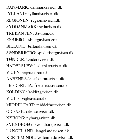
DANMARK: danmarkavisen.dk
JYLLAND: jyllandsavisen.dk
REGIONEN: regionsavisen.dk
SYDDANMARK: sydavisen.dk
TREKANTEN: 3avisen.dk
ESBJERG: esbjergavisen.com
BILLUND: billundavisen.dk
SØNDERBORG: sønderborgavisen.dk
TØNDER: tønderavisen.dk
HADERSLEV: haderslevavisen.dk
VEJEN: vejenavisen.dk
AABENRAA: aabenraaavisen.dk
FREDERICIA: fredericiaavisen.dk
KOLDING: koldingavisen.dk
VEJLE: vejleavisen.dk
MIDDELFART: middelfartavisen.dk
ODENSE: odenseavisen.dk
NYBORG: nyborgavisen.dk
SVENDBORG: svendborgavisen.dk
LANGELAND: langelandavisen.dk
KERTEMINDE: kertemindeavisen.dk