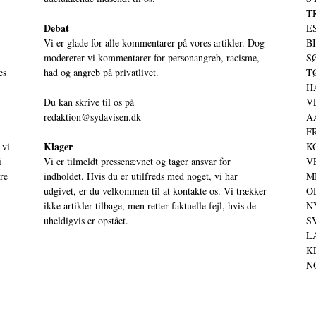
T
Debat
ES
Vi er glade for alle kommentarer på vores artikler. Dog
BI
modererer vi kommentarer for personangreb, racisme,
SØ
es
had og angreb på privatlivet.
TØ
HA
Du kan skrive til os på
VE
redaktion@sydavisen.dk
AA
FR
Klager
 vi
KO
i
Vi er tilmeldt pressenævnet og tager ansvar for
VE
ere
indholdet. Hvis du er utilfreds med noget, vi har
MI
udgivet, er du velkommen til at kontakte os. Vi trækker
OD
ikke artikler tilbage, men retter faktuelle fejl, hvis de
NY
uheldigvis er opstået.
SV
LA
KE
NO