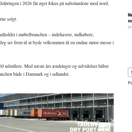
kedsføringen i 2026 får øget fokus på nabolandene mod nord.
Mu
rne solgt.
sv
20
illeddet i møbelbranchen – indehavere, indkøbere,
Jeg ser frem til at byde velkommen til en endnu større messe i
0 udstillere. Med næste års ændringer og udvidelser håber
ranchen både i Danmark og i udlandet.
P