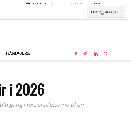
C
15.6
Copenhagen
fredag 7. august 2026
HÅNDVÆRK
ir i 2026
uld gang i forberedelserne til en