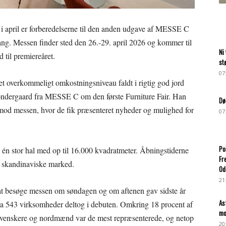
 i april er forberedelserne til den anden udgave af MESSE C
 gang. Messen finder sted den 26.-29. april 2026 og kommer til
Ni
d til premiereåret.
st
07
t overkommeligt omkostningsniveau faldt i rigtig god jord
 Søndergaard fra MESSE C om den første Furniture Fair. Han
Dø
 imod messen, hvor de fik præsenteret nyheder og mulighed for
07
Po
 én stor hal med op til 16.000 kvadratmeter. Åbningstiderne
Fr
t skandinaviske marked.
Od
21
 at besøge messen om søndagen og om aftenen gav sidste år
As
lk fra 543 virksomheder deltog i debuten. Omkring 18 procent af
mo
 Svenskere og nordmænd var de mest repræsenterede, og netop
20