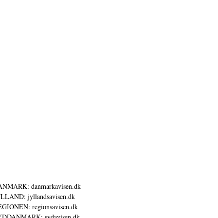
ANMARK: danmarkavisen.dk
LLAND: jyllandsavisen.dk
GIONEN: regionsavisen.dk
YDDANMARK: sydavisen.dk