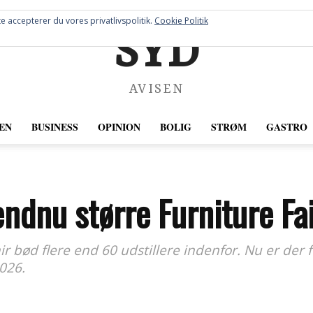
e accepterer du vores privatlivspolitik.
Cookie Politik
SYD
AVISEN
EN
BUSINESS
OPINION
BOLIG
STRØM
GASTRO
endnu større Furniture Fa
 bød flere end 60 udstillere indenfor. Nu er der f
026.