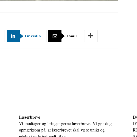
Linkedin
Email
Læserbreve
D
Vi modtager og bringer gerne læserbreve. Vi gør dog
JY
opmærksom på, at læserbrevet skal være unikt og
RE
udelukkende indsendt til os.
S