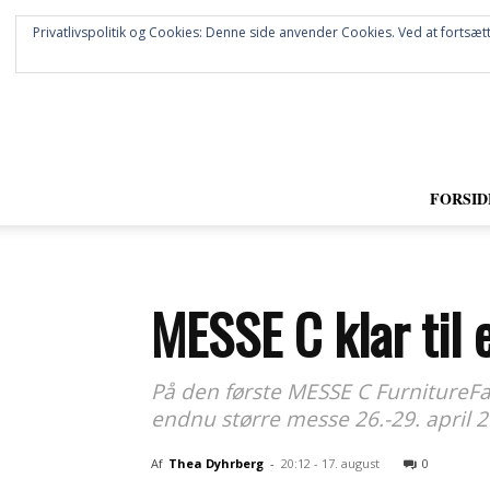
Privatlivspolitik og Cookies: Denne side anvender Cookies. Ved at fortsætt
FORSID
MESSE C klar til 
På den første MESSE C FurnitureFair
endnu større messe 26.-29. april 2
Af
Thea Dyhrberg
-
20:12 - 17. august
0