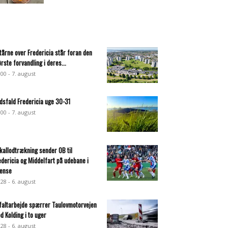
 tårne over Fredericia står foran den
ørste forvandling i deres...
:00 - 7. august
dsfald Fredericia uge 30-31
:00 - 7. august
kallodtrækning sender OB til
edericia og Middelfart på udebane i
ense
:28 - 6. august
faltarbejde spærrer Taulovmotorvejen
d Kolding i to uger
:28 - 6. august