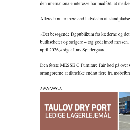
den internationale interesse har medført, at mar
Allerede nu er mere end halvdelen af standpladse
»Det besøgende fagpublikum fra kæderne og deta
butikschefer og sælgere – tog godt imod messen. 
april 2026,« siger Lars Søndergaard.
Den første MESSE C Furniture Fair bød på over 6
arrangørerne at tiltrække endnu flere fra møbelb
ANNONCE