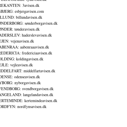
REKANTEN: 3avisen.dk
BJERG: esbjergavisen.com
LLUND: billundavisen.dk
NDERBORG: sønderborgavisen.dk
NDER: tønderavisen.dk
DERSLEV: haderslevavisen.dk
JEN: vejenavisen.dk
BENRAA: aabenraaavisen.dk
EDERICIA: fredericiaavisen.dk
LDING: koldingavisen.dk
JLE: vejleavisen.dk
DDELFART: middelfartavisen.dk
ENSE: odenseavisen.dk
BORG: nyborgavisen.dk
ENDBORG: svendborgavisen.dk
NGELAND: langelandavisen.dk
RTEMINDE: kertemindeavisen.dk
RDFYN: nordfynsavisen.dk