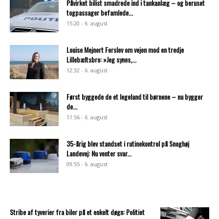
Påvirket bilist smadrede ind i tankanlæg – og beruset
togpassager befamlede...
15:20 - 6. august
Louise Mejnert Ferslev om vejen mod en tredje
Lillebæltsbro: »Jeg synes,...
12:32 - 6. august
Først byggede de et legeland til børnene – nu bygger
de...
11:56 - 6. august
35-årig blev standset i rutinekontrol på Snoghøj
Landevej: Nu venter svar...
09:55 - 6. august
Stribe af tyverier fra biler på et enkelt døgn: Politiet