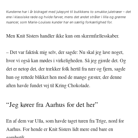
Kunderne har i år bidraget med julepynt til butikkens to smukke juletræer – det
ene i klassiske røde og hvide farver, mens det andet stråler i lilla og grønne
nuancer, som Marie-Louises kunder har en særlig forkærlighed for.
Men Knit Sisters handler ikke kun om skærmfællesskaber.
– Det var faktisk mig selv, der sagde: Nu skal jeg lave noget,
hvor vi også kan mødes i virkeligheden. Så jeg gjorde det. Og
det er netop det, der trækker folk hertil fra nær og fjern, sagde
hun og rettede blikket hen mod de mange gæster, der denne
aften havde fundet vej til Kring Chokolade.
“Jeg kører fra Aarhus for det her”
En af dem var Ulla, som havde taget turen fra Trige, nord for
Aarhus. For hende er Knit Sisters lidt mere end bare en
garnbutik.