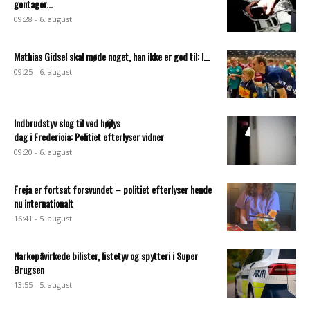
gentager...
09:28 - 6. august
Mathias Gidsel skal møde noget, han ikke er god til: I...
09:25 - 6. august
Indbrudstyv slog til ved højlys
dag i Fredericia: Politiet efterlyser vidner
09:20 - 6. august
Freja er fortsat forsvundet – politiet efterlyser hende
nu internationalt
16:41 - 5. august
Narkopåvirkede bilister, listetyv og spytteri i Super
Brugsen
13:55 - 5. august