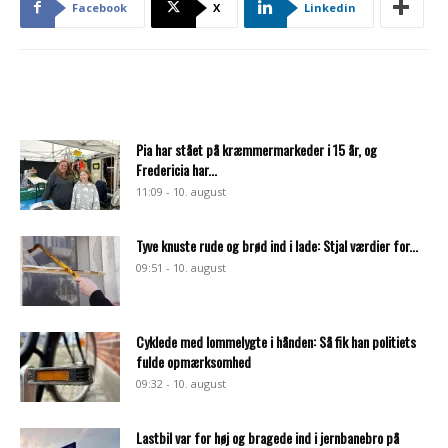
Facebook
X
Linkedin
Pia har stået på kræmmermarkeder i 15 år, og
Fredericia har...
11:09 - 10. august
Tyve knuste rude og brød ind i lade: Stjal værdier for...
09:51 - 10. august
Cyklede med lommelygte i hånden: Så fik han politiets
fulde opmærksomhed
09:32 - 10. august
Lastbil var for høj og bragede ind i jernbanebro på