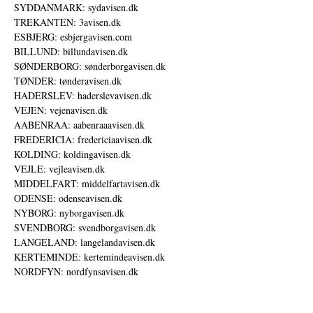
SYDDANMARK: sydavisen.dk
TREKANTEN: 3avisen.dk
ESBJERG: esbjergavisen.com
BILLUND: billundavisen.dk
SØNDERBORG: sønderborgavisen.dk
TØNDER: tønderavisen.dk
HADERSLEV: haderslevavisen.dk
VEJEN: vejenavisen.dk
AABENRAA: aabenraaavisen.dk
FREDERICIA: fredericiaavisen.dk
KOLDING: koldingavisen.dk
VEJLE: vejleavisen.dk
MIDDELFART: middelfartavisen.dk
ODENSE: odenseavisen.dk
NYBORG: nyborgavisen.dk
SVENDBORG: svendborgavisen.dk
LANGELAND: langelandavisen.dk
KERTEMINDE: kertemindeavisen.dk
NORDFYN: nordfynsavisen.dk