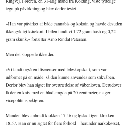
Ringvej. Føreren, en 31-årig mand fra Kolding, viste tydelige
tegn på påvirkning og blev derfor testet.
»Han var påvirket af både cannabis og kokain og havde desuden
ikke gyldigt kørekort. I bilen fandt vi 1,72 gram hash og 0,22
gram skunk,« fortæller Arno Rindal Petersen.
Men det stoppede ikke der.
»Vi fandt også en fliserenser med teleskopskaft, som var
udformet på en måde, så den kunne anvendes som stikvåben.
Derfor blev han sigtet for overtrædelse af våbenloven. Derudover
lå der en kniv med en bladlængde på 20 centimeter,« siger
vicepolitiinspektøren.
Manden blev anholdt klokken 17.46 og løsladt igen klokken
18.57. Han er nu sigtet for flere forhold – herunder narkokørsel,