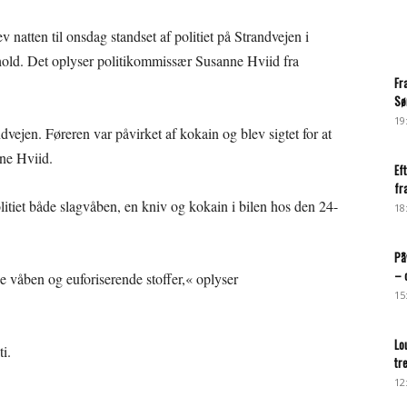
v natten til onsdag standset af politiet på Strandvejen i
orhold. Det oplyser politikommissær Susanne Hviid fra
Fr
Sø
19
vejen. Føreren var påvirket af kokain og blev sigtet for at
nne Hviid.
Ef
fr
litiet både slagvåben, en kniv og kokain i bilen hos den 24-
18
På
– 
de våben og euforiserende stoffer,« oplyser
15
Lo
i.
tr
12