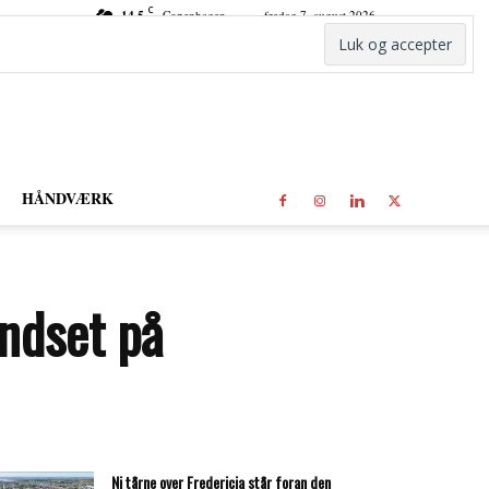
C
14.5
Copenhagen
fredag 7. august 2026
HÅNDVÆRK
andset på
Ni tårne over Fredericia står foran den