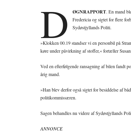
D
ØGNRAPPORT
. En mand ble
Fredericia og sigtet for flere f
Sydøstjyllands Politi.
»Klokken 00.19 standser vi en personbil på Strand
køre under påvirkning af stoffer,« fortæller Susa
Ved en efterfølgende ransagning af bilen fandt po
årig mand.
»Han blev derfor også sigtet for besiddelse af bå
politikommissæren.
Sagen behandles nu videre af Sydøstjyllands Polit
ANNONCE