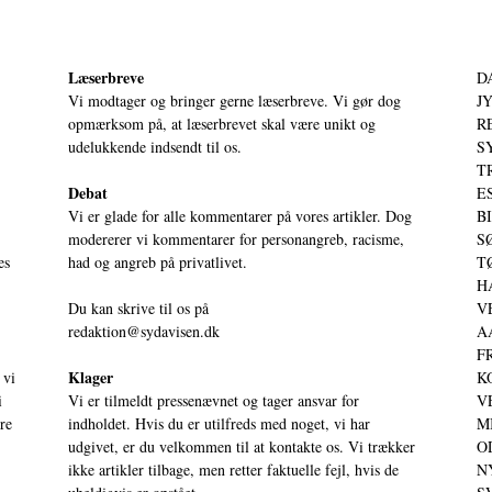
Læserbreve
D
Vi modtager og bringer gerne læserbreve. Vi gør dog
JY
opmærksom på, at læserbrevet skal være unikt og
RE
udelukkende indsendt til os.
S
T
Debat
ES
Vi er glade for alle kommentarer på vores artikler. Dog
BI
modererer vi kommentarer for personangreb, racisme,
SØ
es
had og angreb på privatlivet.
TØ
HA
Du kan skrive til os på
VE
redaktion@sydavisen.dk
AA
FR
Klager
 vi
KO
i
Vi er tilmeldt pressenævnet og tager ansvar for
VE
ere
indholdet. Hvis du er utilfreds med noget, vi har
MI
udgivet, er du velkommen til at kontakte os. Vi trækker
OD
ikke artikler tilbage, men retter faktuelle fejl, hvis de
NY