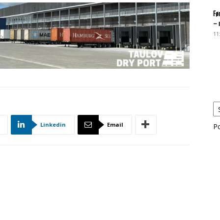
Fø
– 
11
Linkedin
Email
P