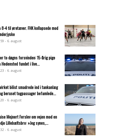
a 8-4 til øretæver. FHK kollapsede mod
nderjyske
:59 - 6. august
ter to døgns forsvinden: 15-årig pige
a Hedensted fundet i live...
:23 - 6. august
virket bilist smadrede ind i tankanlæg
og beruset togpassager befamlede...
:20 - 6. august
uise Mejnert Ferslev om vejen mod en
edje Lillebæltsbro: »Jeg synes,...
:32 - 6. august