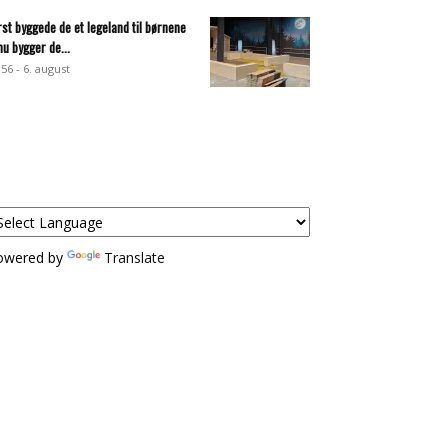
rst byggede de et legeland til børnene
nu bygger de...
:56 - 6. august
owered by
Translate