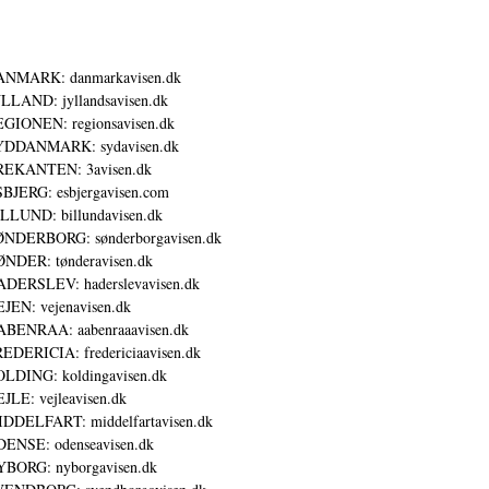
ANMARK: danmarkavisen.dk
LLAND: jyllandsavisen.dk
GIONEN: regionsavisen.dk
YDDANMARK: sydavisen.dk
REKANTEN: 3avisen.dk
BJERG: esbjergavisen.com
LLUND: billundavisen.dk
NDERBORG: sønderborgavisen.dk
NDER: tønderavisen.dk
DERSLEV: haderslevavisen.dk
JEN: vejenavisen.dk
BENRAA: aabenraaavisen.dk
EDERICIA: fredericiaavisen.dk
LDING: koldingavisen.dk
JLE: vejleavisen.dk
DDELFART: middelfartavisen.dk
ENSE: odenseavisen.dk
BORG: nyborgavisen.dk