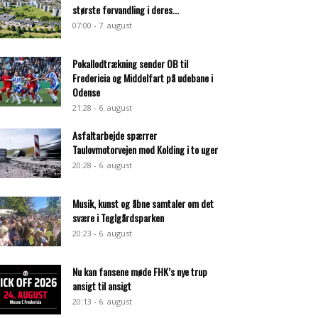
største forvandling i deres...
07:00 - 7. august
Pokallodtrækning sender OB til
Fredericia og Middelfart på udebane i
Odense
21:28 - 6. august
Asfaltarbejde spærrer
Taulovmotorvejen mod Kolding i to uger
20:28 - 6. august
Musik, kunst og åbne samtaler om det
svære i Teglgårdsparken
20:23 - 6. august
Nu kan fansene møde FHK’s nye trup
ansigt til ansigt
20:13 - 6. august