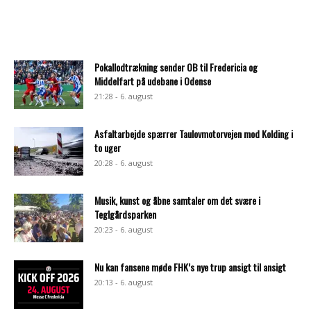
Pokallodtrækning sender OB til Fredericia og
Middelfart på udebane i Odense
21:28 - 6. august
Asfaltarbejde spærrer Taulovmotorvejen mod Kolding i
to uger
20:28 - 6. august
Musik, kunst og åbne samtaler om det svære i
Teglgårdsparken
20:23 - 6. august
Nu kan fansene møde FHK’s nye trup ansigt til ansigt
20:13 - 6. august