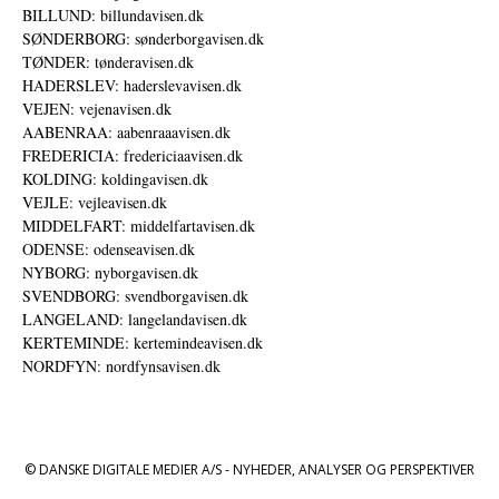
BILLUND: billundavisen.dk
SØNDERBORG: sønderborgavisen.dk
TØNDER: tønderavisen.dk
HADERSLEV: haderslevavisen.dk
VEJEN: vejenavisen.dk
AABENRAA: aabenraaavisen.dk
FREDERICIA: fredericiaavisen.dk
KOLDING: koldingavisen.dk
VEJLE: vejleavisen.dk
MIDDELFART: middelfartavisen.dk
ODENSE: odenseavisen.dk
NYBORG: nyborgavisen.dk
SVENDBORG: svendborgavisen.dk
LANGELAND: langelandavisen.dk
KERTEMINDE: kertemindeavisen.dk
NORDFYN: nordfynsavisen.dk
© DANSKE DIGITALE MEDIER A/S - NYHEDER, ANALYSER OG PERSPEKTIVER