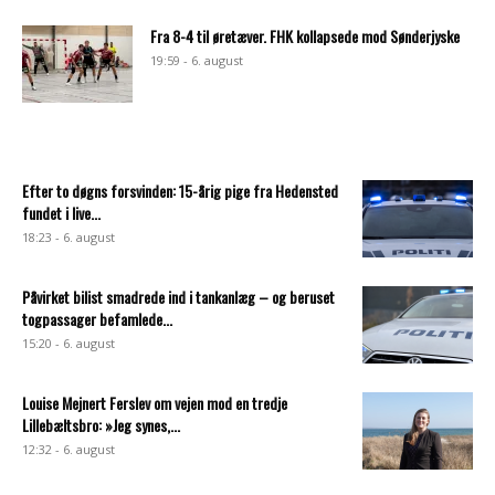
Fra 8-4 til øretæver. FHK kollapsede mod Sønderjyske
19:59 - 6. august
Efter to døgns forsvinden: 15-årig pige fra Hedensted
fundet i live...
18:23 - 6. august
Påvirket bilist smadrede ind i tankanlæg – og beruset
togpassager befamlede...
15:20 - 6. august
Louise Mejnert Ferslev om vejen mod en tredje
Lillebæltsbro: »Jeg synes,...
12:32 - 6. august