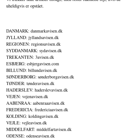
uheldigvis er opstået.
DANMARK: danmarkavisen.dk
JYLLAND: jyllandsavisen.dk
REGIONEN: regionsavisen.dk
SYDDANMARK: sydavisen.dk
TREKANTEN: 3avisen.dk
ESBJERG: esbjergavisen.com
BILLUND: billundavisen.dk
SØNDERBORG: sønderborgavisen.dk
TØNDER: tønderavisen.dk
HADERSLEV: haderslevavisen.dk
VEJEN: vejenavisen.dk
AABENRAA: aabenraaavisen.dk
FREDERICIA: fredericiaavisen.dk
KOLDING: koldingavisen.dk
VEJLE: vejleavisen.dk
MIDDELFART: middelfartavisen.dk
ODENSE: odenseavisen.dk