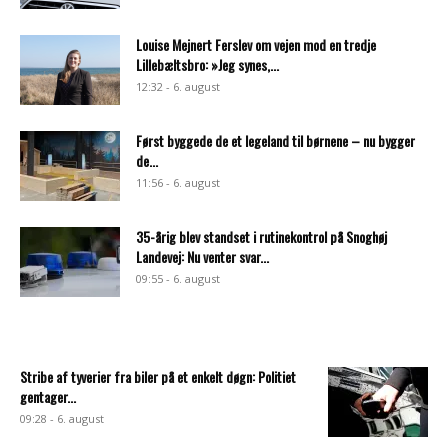
Louise Mejnert Ferslev om vejen mod en tredje
Lillebæltsbro: »Jeg synes,...
12:32 - 6. august
Først byggede de et legeland til børnene – nu bygger
de...
11:56 - 6. august
35-årig blev standset i rutinekontrol på Snoghøj
Landevej: Nu venter svar...
09:55 - 6. august
Stribe af tyverier fra biler på et enkelt døgn: Politiet
gentager...
09:28 - 6. august