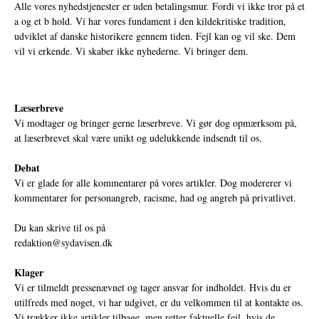
Alle vores nyhedstjenester er uden betalingsmur. Fordi vi ikke tror på et
a og et b hold. Vi har vores fundament i den kildekritiske tradition,
udviklet af danske historikere gennem tiden. Fejl kan og vil ske. Dem
vil vi erkende. Vi skaber ikke nyhederne. Vi bringer dem.
Læserbreve
Vi modtager og bringer gerne læserbreve. Vi gør dog opmærksom på,
at læserbrevet skal være unikt og udelukkende indsendt til os.
Debat
Vi er glade for alle kommentarer på vores artikler. Dog modererer vi
kommentarer for personangreb, racisme, had og angreb på privatlivet.
Du kan skrive til os på
redaktion@sydavisen.dk
Klager
Vi er tilmeldt pressenævnet og tager ansvar for indholdet. Hvis du er
utilfreds med noget, vi har udgivet, er du velkommen til at kontakte os.
Vi trækker ikke artikler tilbage, men retter faktuelle fejl, hvis de