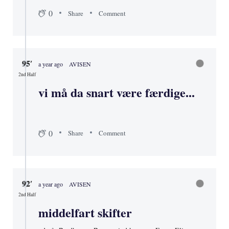
0
Share
Comment
95′
a year ago
AVISEN
2nd Half
vi må da snart være færdige...
0
Share
Comment
92′
a year ago
AVISEN
2nd Half
middelfart skifter