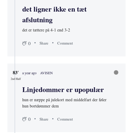
det ligner ikke en tæt
afslutning
det er tættere på 4-1 end 3-2
0
Share
Comment
83′
a year ago
AVISEN
2nd Half
Linjedommer er upopulær
hun er næppe på julekort med middelfart der føler
hun bortdømmer dem
0
Share
Comment