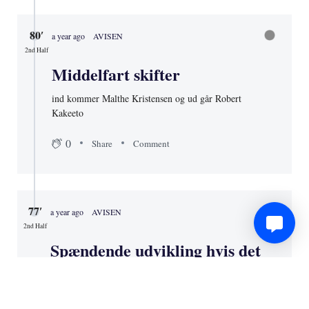
80′
a year ago
AVISEN
2nd Half
Middelfart skifter
ind kommer Malthe Kristensen og ud går Robert
Kakeeto
0
Share
Comment
77′
a year ago
AVISEN
2nd Half
Spændende udvikling hvis det
her holder
Med Middelfarts føring og hvis den holder, så vil de