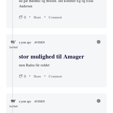
ud går Bardhec og Boesen. ind kommer Eg og Elias
Andersen
0
Share
Comment
91′
a year ago
AVISEN
2nd Half
stor mulighed til Amager
men Radza får reddet
0
Share
Comment
90′
a year ago
AVISEN
2nd Half