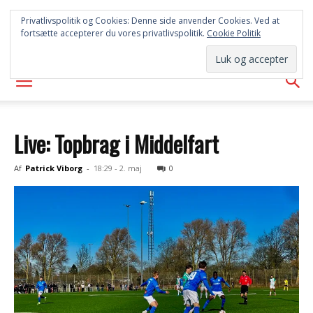
SYD
Privatlivspolitik og Cookies: Denne side anvender Cookies. Ved at
fortsætte accepterer du vores privatlivspolitik.
Cookie Politik
AVISEN
Live: Topbrag i Middelfart
Af
Patrick Viborg
-
18:29 - 2. maj
0