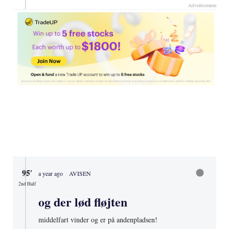
Advertisement
95′
a year ago
AVISEN
2nd Half
og der lød fløjten
middelfart vinder og er på andenpladsen!