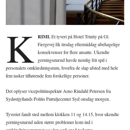
K
RIMI.
Et tyveri på Hotel Trinity på Gl.
Færgevej fik tirsdag eftermiddag ubehagelige
konsekvenser for flere ansatte. Ukendte
gerningsmænd havde nemlig frit spil i
personalets omklædningsrum, hvorfra de slap afsted med hele
fem tasker tilhørende fem forskellige personer.
Det oplyser vicepolitiinspektør Arno Rindahl Petersen fra
Sydøstjyllands Politis Patruljecenter Syd onsdag morgen.
Tyveriet fandt sted mellem klokken 11 og 14.15, hvor ukendte
gerningsmænd uden større problemer kom ind i
omklædningsrummet og slap væk med taskerne.