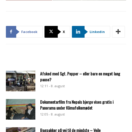
Facebook
X
Linkedin
Afsked med Sgt. Pepper – eller bare en meget lang
pause?
12:11 - 8. august
Dokumentarfilm fra Nepals bjerge vises gratis i
Panorama under Klimafolkemødet
12:05 - 8. august
Bogpakker på vej til de mindste – Vejle