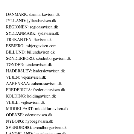
DANMARK: danmarkavisen.dk
JYLLAND: jyllandsavisen.dk
REGIONEN: regionsavisen.dk
SYDDANMARK: sydavisen.dk
TREKANTEN: 3avisen.dk
ESBJERG: esbjergavisen.com
BILLUND: billundavisen.dk
SØNDERBORG: sønderborgavisen.dk
TØNDER: tønderavisen.dk
HADERSLEV: haderslevavisen.dk
VEJEN: vejenavisen.dk
AABENRAA: aabenraaavisen.dk
FREDERICIA: fredericiaavisen.dk
KOLDING: koldingavisen.dk
VEJLE: vejleavisen.dk
MIDDELFART: middelfartavisen.dk
ODENSE: odenseavisen.dk
NYBORG: nyborgavisen.dk
SVENDBORG: svendborgavisen.dk
LANGELAND: langelandavisen.dk