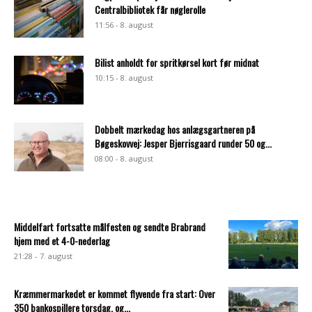
Centralbibliotek får nøglerolle
11:56 - 8. august
Bilist anholdt for spritkørsel kort før midnat
10:15 - 8. august
Dobbelt mærkedag hos anlægsgartneren på
Bøgeskovvej: Jesper Bjerrisgaard runder 50 og...
08:00 - 8. august
Middelfart fortsatte målfesten og sendte Brabrand
hjem med et 4-0-nederlag
21:28 - 7. august
Kræmmermarkedet er kommet flyvende fra start: Over
350 bankospillere torsdag, og...