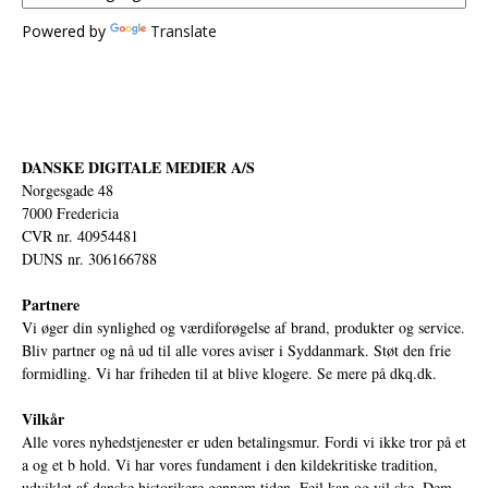
Powered by
Translate
DANSKE DIGITALE MEDIER A/S
Norgesgade 48
7000 Fredericia
CVR nr. 40954481
DUNS nr. 306166788
Partnere
Vi øger din synlighed og værdiforøgelse af brand, produkter og service.
Bliv partner og nå ud til alle vores aviser i Syddanmark. Støt den frie
formidling. Vi har friheden til at blive klogere. Se mere på
dkq.dk.
Vilkår
Alle vores nyhedstjenester er uden betalingsmur. Fordi vi ikke tror på et
a og et b hold. Vi har vores fundament i den kildekritiske tradition,
udviklet af danske historikere gennem tiden. Fejl kan og vil ske. Dem