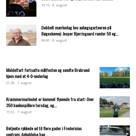
10:15 - 8. august
Dobbelt mærkedag hos anlægsgartneren på
Bøgeskovvej: Jesper Bjerrisgaard runder 50 og...
08:00 - 8. august
Middelfart fortsatte målfesten og sendte Brabrand
hjem med et 4-0-nederlag
21:28 - 7. august
Kræmmermarkedet er kommet flyvende fra start: Over
350 bankospillere torsdag, og...
15:32 - 7. august
Betjente rykkede ud til flere gader i Fredericias
centrum: Anholdelse bag...