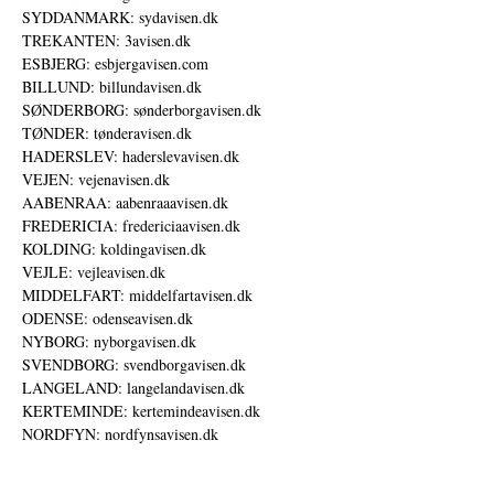
SYDDANMARK: sydavisen.dk
TREKANTEN: 3avisen.dk
ESBJERG: esbjergavisen.com
BILLUND: billundavisen.dk
SØNDERBORG: sønderborgavisen.dk
TØNDER: tønderavisen.dk
HADERSLEV: haderslevavisen.dk
VEJEN: vejenavisen.dk
AABENRAA: aabenraaavisen.dk
FREDERICIA: fredericiaavisen.dk
KOLDING: koldingavisen.dk
VEJLE: vejleavisen.dk
MIDDELFART: middelfartavisen.dk
ODENSE: odenseavisen.dk
NYBORG: nyborgavisen.dk
SVENDBORG: svendborgavisen.dk
LANGELAND: langelandavisen.dk
KERTEMINDE: kertemindeavisen.dk
NORDFYN: nordfynsavisen.dk