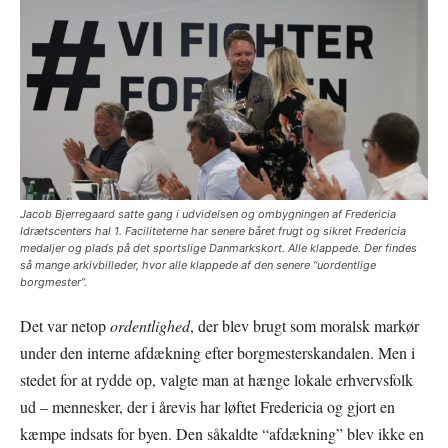
Jacob Bjerregaard satte gang i udvidelsen og ombygningen af Fredericia
Idrætscenters hal 1. Faciliteterne har senere båret frugt og sikret Fredericia
medaljer og plads på det sportslige Danmarkskort. Alle klappede. Der findes
så mange arkivbilleder, hvor alle klappede af den senere “uordentlige
borgmester”.
Det var netop
ordentlighed
, der blev brugt som moralsk markør
under den interne afdækning efter borgmesterskandalen. Men i
stedet for at rydde op, valgte man at hænge lokale erhvervsfolk
ud – mennesker, der i årevis har løftet Fredericia og gjort en
kæmpe indsats for byen. Den såkaldte “afdækning” blev ikke en