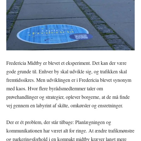
Fredericia Midtby er blevet et eksperiment. Det kan der være
gode grunde til. Enhver by skal udvikle sig, og trafikken skal
fremtidssikres. Men udviklingen er i Fredericia blevet synonym
med kaos. Hvor flere byrådsmedlemmer taler om
prøvehandlinger og strategier, oplever borgerne, at de må finde
vej gennem en labyrint af skilte, omkørsler og ensretninger.
Der er ét problem, der står tilbage: Planlægningen og
kommunikationen har været alt for ringe. At ændre trafikmønstre
og parkeringsforhold i en kompakt midtby kræver langt mere