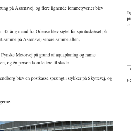
 pung på Assensvej, og flere lignende lommetyverier blev
To
pe
08
n 45-årig mand fra Odense blev sigtet for spirituskørsel på
det samme på Assensvej senere samme aften.
å Fynske Motorvej på grund af aquaplaning og ramte
len, og én person kom lettere til skade.
vendborg blev en postkasse sprængt i stykker på Skyttevej, og
P
agerne.