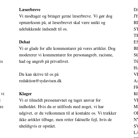
Læserbreve
D
Vi modtager og bringer gerne læserbreve. Vi gør dog
JY
opmærksom på, at læserbrevet skal være unikt og
RE
udelukkende indsendt til os.
S
T
Debat
ES
Vi er glade for alle kommentarer på vores artikler. Dog
BI
modererer vi kommentarer for personangreb, racisme,
SØ
es
had og angreb på privatlivet.
TØ
HA
Du kan skrive til os på
VE
redaktion@sydavisen.dk
AA
FR
Klager
 vi
KO
i
Vi er tilmeldt pressenævnet og tager ansvar for
VE
ere
indholdet. Hvis du er utilfreds med noget, vi har
MI
udgivet, er du velkommen til at kontakte os. Vi trækker
OD
ikke artikler tilbage, men retter faktuelle fejl, hvis de
NY
uheldigvis er opstået.
SV
LA