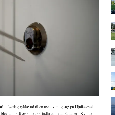
 måtte lørdag rykke ud til en usædvanlig sag på Hjallesevej i
 blev anholdt og sigtet for indbrud midt på dagen. Kvinden