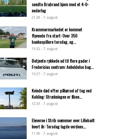
sendte Brabrand hjem med et 4-0-
nederlag
21:28 - 7. august
Kræmmermarkedet er kommet
flyvende fra start: Over 350
bankospillere torsdag, og...
15:32 - 7. august
Betjente rykkede ud til flere gader i
Fredericias centrum: Anholdelse bag...
13:27 - 7. august
Kvinde død efter påkørsel af tog ved
Kolding: Strækningen er åben...
12:33 - 7. august
Eleverne i Strib svømmer over Lillebælt
hvert år: Torsdag lagde verdens...
11:50 - 7. august