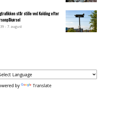
gtrafikken står stille ved Kolding efter
rsonpåkørsel
:39 - 7. august
owered by
Translate