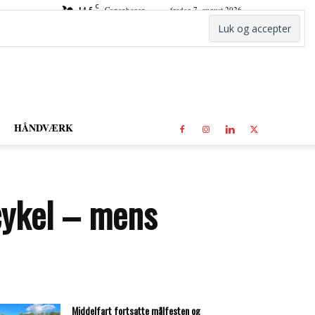
C
14.5
Copenhagen
fredag 7. august 2026
HÅNDVÆRK
lcykel – mens
Middelfart fortsatte målfesten og