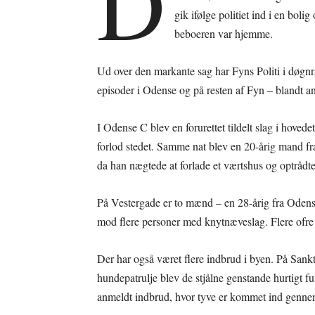
D
gik ifølge politiet ind i en bol
beboeren var hjemme.
Ud over den markante sag har Fyns Politi i døgnr
episoder i Odense og på resten af Fyn – blandt an
I Odense C blev en forurettet tildelt slag i hov
forlod stedet. Samme nat blev en 20-årig mand fr
da han nægtede at forlade et værtshus og optrådte 
På Vestergade er to mænd – en 28-årig fra Odense
mod flere personer med knytnæveslag. Flere ofre
Der har også været flere indbrud i byen. På Sank
hundepatrulje blev de stjålne genstande hurtigt 
anmeldt indbrud, hvor tyve er kommet ind gennem 