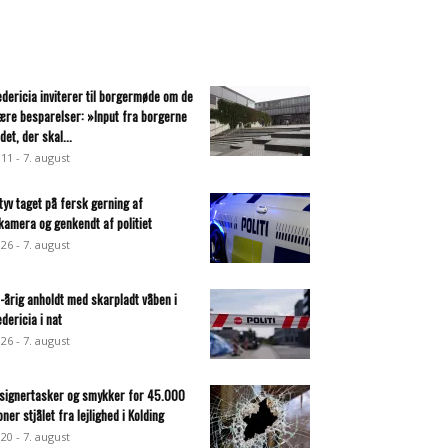
edericia inviterer til borgermøde om de
ære besparelser: »Input fra borgerne
det, der skal...
:11 - 7. august
ltyv taget på fersk gerning af
lkamera og genkendt af politiet
:26 - 7. august
-årig anholdt med skarpladt våben i
edericia i nat
:26 - 7. august
signertasker og smykker for 45.000
oner stjålet fra lejlighed i Kolding
:20 - 7. august