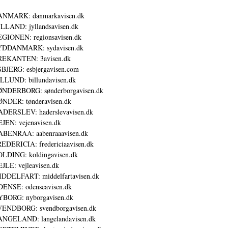
ANMARK: danmarkavisen.dk
LLAND: jyllandsavisen.dk
GIONEN: regionsavisen.dk
YDDANMARK: sydavisen.dk
REKANTEN: 3avisen.dk
BJERG: esbjergavisen.com
LLUND: billundavisen.dk
NDERBORG: sønderborgavisen.dk
NDER: tønderavisen.dk
DERSLEV: haderslevavisen.dk
JEN: vejenavisen.dk
BENRAA: aabenraaavisen.dk
EDERICIA: fredericiaavisen.dk
LDING: koldingavisen.dk
JLE: vejleavisen.dk
DDELFART: middelfartavisen.dk
ENSE: odenseavisen.dk
BORG: nyborgavisen.dk
ENDBORG: svendborgavisen.dk
NGELAND: langelandavisen.dk