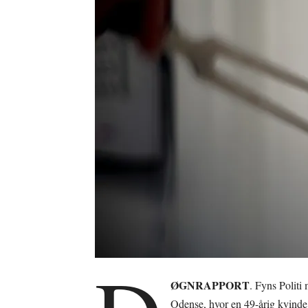
ØGNRAPPORT
. Fyns Politi
Odense, hvor en 49-årig kvinde