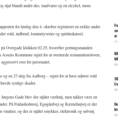
ig og stjal blandt andet sko, madvarer og en elcykel, mens
Fr
apporten for lørdag den 4. oktober registreret en række andre
sv
det vold, indbrud, lommetyverier og spirituskørsel.
er 
11
edet på Overgade klokken 02.25, hvorefter gerningsmanden
Bi
a Assens Kommune sigtet for at overtræde restaurationsloven,
bi
aggressivt over for personalet.
09
 og en 27-årig fra Aalborg – sigtet for at have udøvet vold
38
 havde synlige skader.
Fr
09
t Jørgens Gade blev der stjålet værktøj, men takket være en
fundet. På Fridasholmvej, Egøgårdvej og Kærnehøjvej er der
De
kr
vinduer, og der er stjålet smykker, elektronik og sølvtøj.
09