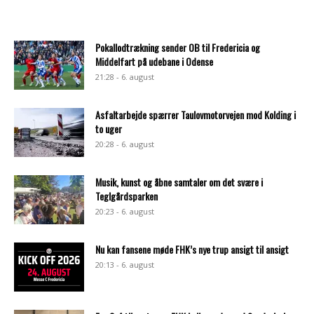
Pokallodtrækning sender OB til Fredericia og
Middelfart på udebane i Odense
21:28 - 6. august
Asfaltarbejde spærrer Taulovmotorvejen mod Kolding i
to uger
20:28 - 6. august
Musik, kunst og åbne samtaler om det svære i
Teglgårdsparken
20:23 - 6. august
Nu kan fansene møde FHK’s nye trup ansigt til ansigt
20:13 - 6. august