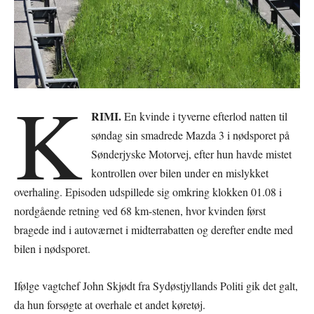
K
RIMI.
En kvinde i tyverne efterlod natten til
søndag sin smadrede Mazda 3 i nødsporet på
Sønderjyske Motorvej, efter hun havde mistet
kontrollen over bilen under en mislykket
overhaling. Episoden udspillede sig omkring klokken 01.08 i
nordgående retning ved 68 km-stenen, hvor kvinden først
bragede ind i autoværnet i midterrabatten og derefter endte med
bilen i nødsporet.
Ifølge vagtchef John Skjødt fra Sydøstjyllands Politi gik det galt,
da hun forsøgte at overhale et andet køretøj.