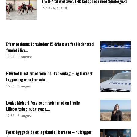
Fra 8-4 til øretæver. FHK kollapsede mod Sønderjyske
19:59 - 6. august
Efter to døgns forsvinden: 15-årig pige fra Hedensted
fundet i live...
18:23 - 6. august
Påvirket bilist smadrede ind i tankanlæg – og beruset
togpassager befamlede...
15:20 - 6. august
Louise Mejnert Ferslev om vejen mod en tredje
Lillebæltsbro: »Jeg synes,...
12:32 - 6. august
Først byggede de et legeland til børnene – nu bygger