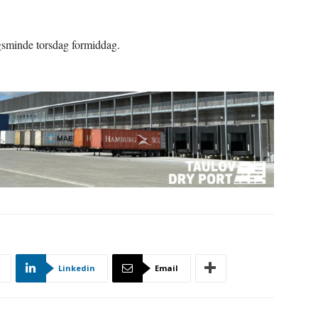
gsminde torsdag formiddag.
Linkedin
Email