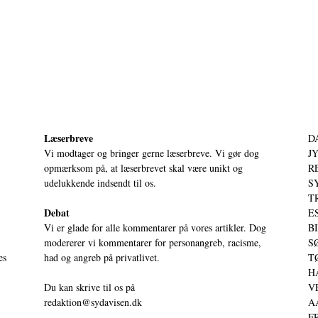
Læserbreve
D
Vi modtager og bringer gerne læserbreve. Vi gør dog
JY
opmærksom på, at læserbrevet skal være unikt og
RE
udelukkende indsendt til os.
S
T
Debat
ES
Vi er glade for alle kommentarer på vores artikler. Dog
BI
modererer vi kommentarer for personangreb, racisme,
SØ
es
had og angreb på privatlivet.
TØ
HA
Du kan skrive til os på
VE
redaktion@sydavisen.dk
AA
FR