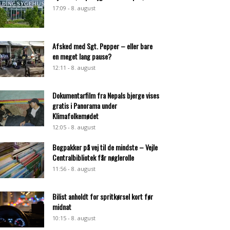
17:09 - 8. august
Afsked med Sgt. Pepper – eller bare
en meget lang pause?
12:11 - 8. august
Dokumentarfilm fra Nepals bjerge vises
gratis i Panorama under
Klimafolkemødet
12:05 - 8. august
Bogpakker på vej til de mindste – Vejle
Centralbibliotek får nøglerolle
11:56 - 8. august
Bilist anholdt for spritkørsel kort før
midnat
10:15 - 8. august