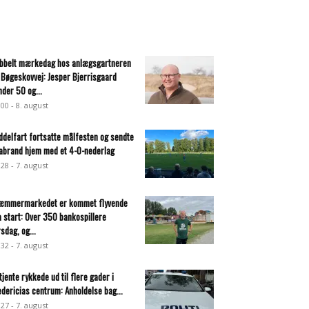
bbelt mærkedag hos anlægsgartneren
 Bøgeskovvej: Jesper Bjerrisgaard
nder 50 og...
:00 - 8. august
ddelfart fortsatte målfesten og sendte
abrand hjem med et 4-0-nederlag
:28 - 7. august
æmmermarkedet er kommet flyvende
a start: Over 350 bankospillere
rsdag, og...
:32 - 7. august
tjente rykkede ud til flere gader i
edericias centrum: Anholdelse bag...
:27 - 7. august