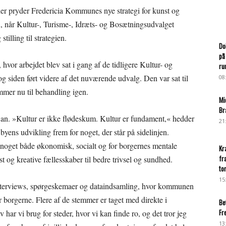
 der pryder Fredericia Kommunes nye strategi for kunst og
n, når Kultur-, Turisme-, Idræts- og Bosætningsudvalget
illing til strategien.
Do
på
hvor arbejdet blev sat i gang af de tidligere Kultur- og
ru
siden ført videre af det nuværende udvalg. Den var sat til
08
mer nu til behandling igen.
Mi
Br
igt an. »Kultur er ikke flødeskum. Kultur er fundament,« hedder
21
byens udvikling frem for noget, der står på sidelinjen.
r noget både økonomisk, socialt og for borgernes mentale
Kr
fr
st og kreative fællesskaber til bedre trivsel og sundhed.
to
15
interviews, spørgeskemaer og dataindsamling, hvor kommunen
or borgerne. Flere af de stemmer er taget med direkte i
Be
Fr
iv har vi brug for steder, hvor vi kan finde ro, og det tror jeg
13