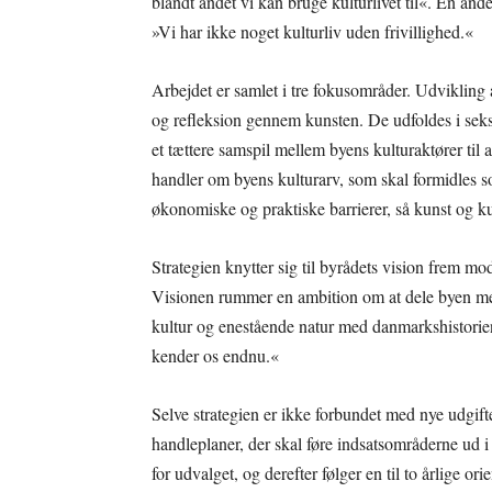
blandt andet vi kan bruge kulturlivet til«. En an
»Vi har ikke noget kulturliv uden frivillighed.«
Arbejdet er samlet i tre fokusområder. Udvikling a
og refleksion gennem kunsten. De udfoldes i seks
et tættere samspil mellem byens kulturaktører til 
handler om byens kulturarv, som skal formidles s
økonomiske og praktiske barrierer, så kunst og kult
Strategien knytter sig til byrådets vision frem m
Visionen rummer en ambition om at dele byen m
kultur og enestående natur med danmarkshistorien
kender os endnu.«
Selve strategien er ikke forbundet med nye udgifte
handleplaner, der skal føre indsatsområderne ud i 
for udvalget, og derefter følger en til to årlige or