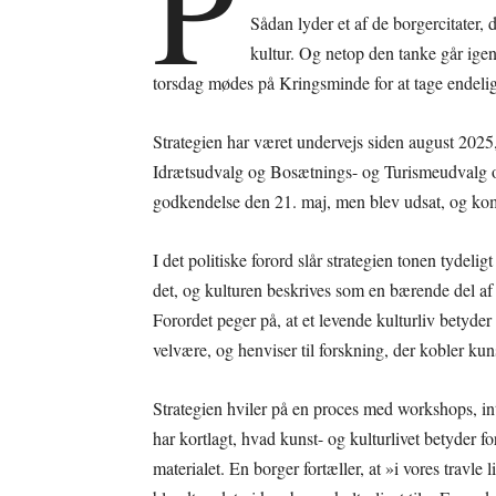
P
Sådan lyder et af de borgercitater,
kultur. Og netop den tanke går ige
torsdag mødes på Kringsminde for at tage endelig st
Strategien har været undervejs siden august 2025, 
Idrætsudvalg og Bosætnings- og Turismeudvalg og 
godkendelse den 21. maj, men blev udsat, og kom
I det politiske forord slår strategien tonen tydel
det, og kulturen beskrives som en bærende del af 
Forordet peger på, at et levende kulturliv betyde
velvære, og henviser til forskning, der kobler kun
Strategien hviler på en proces med workshops, 
har kortlagt, hvad kunst- og kulturlivet betyder f
materialet. En borger fortæller, at »i vores travle l