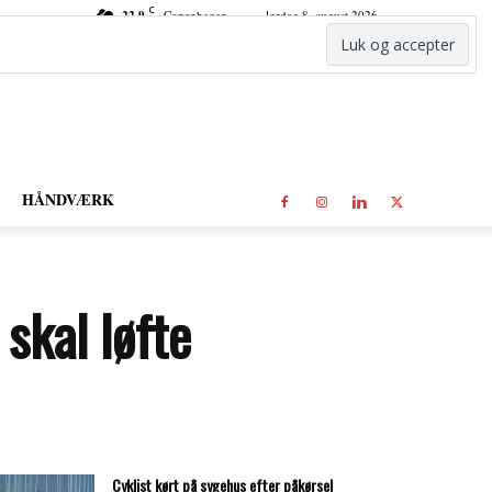
C
22.9
Copenhagen
lørdag 8. august 2026
HÅNDVÆRK
 skal løfte
Cyklist kørt på sygehus efter påkørsel