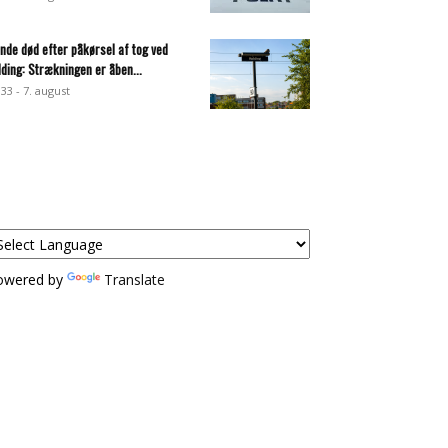
inde død efter påkørsel af tog ved
lding: Strækningen er åben...
:33 - 7. august
owered by
Translate