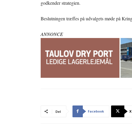
godkender strategien.
Beslutningen træffes på udvalgets møde på Krin
ANNONCE
Facebook
X
Del