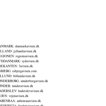
ANMARK: danmarkavisen.dk
LLAND: jyllandsavisen.dk
GIONEN: regionsavisen.dk
YDDANMARK: sydavisen.dk
REKANTEN: 3avisen.dk
BJERG: esbjergavisen.com
LLUND: billundavisen.dk
NDERBORG: sønderborgavisen.dk
NDER: tønderavisen.dk
DERSLEV: haderslevavisen.dk
JEN: vejenavisen.dk
BENRAA: aabenraaavisen.dk
EDERICIA: fredericiaavisen.dk