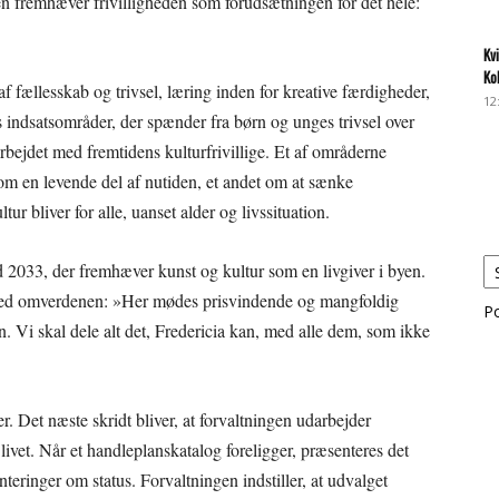
den fremhæver frivilligheden som forudsætningen for det hele:
Kv
Ko
f fællesskab og trivsel, læring inden for kreative færdigheder,
12
 indsatsområder, der spænder fra børn og unges trivsel over
arbejdet med fremtidens kulturfrivillige. Et af områderne
om en levende del af nutiden, et andet om at sænke
ur bliver for alle, uanset alder og livssituation.
od 2033, der fremhæver kunst og kultur som en livgiver i byen.
ed omverdenen: »Her mødes prisvindende og mangfoldig
P
. Vi skal dele alt det, Fredericia kan, med alle dem, som ikke
r. Det næste skridt bliver, at forvaltningen udarbejder
livet. Når et handleplanskatalog foreligger, præsenteres det
ienteringer om status. Forvaltningen indstiller, at udvalget