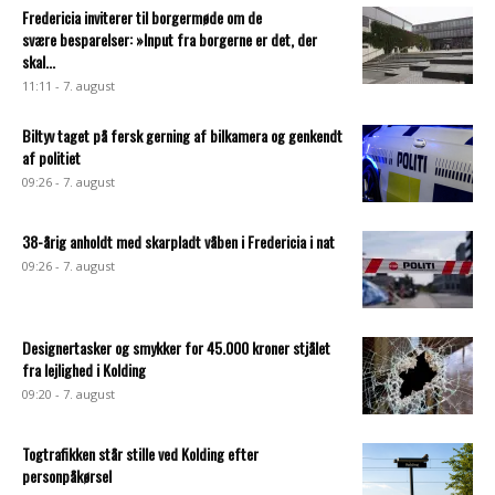
Fredericia inviterer til borgermøde om de
svære besparelser: »Input fra borgerne er det, der
skal...
11:11 - 7. august
Biltyv taget på fersk gerning af bilkamera og genkendt
af politiet
09:26 - 7. august
38-årig anholdt med skarpladt våben i Fredericia i nat
09:26 - 7. august
Designertasker og smykker for 45.000 kroner stjålet
fra lejlighed i Kolding
09:20 - 7. august
Togtrafikken står stille ved Kolding efter
personpåkørsel