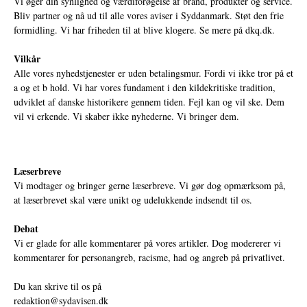
Vi øger din synlighed og værdiforøgelse af brand, produkter og service.
Bliv partner og nå ud til alle vores aviser i Syddanmark. Støt den frie
formidling. Vi har friheden til at blive klogere. Se mere på
dkq.dk.
Vilkår
Alle vores nyhedstjenester er uden betalingsmur. Fordi vi ikke tror på et
a og et b hold. Vi har vores fundament i den kildekritiske tradition,
udviklet af danske historikere gennem tiden. Fejl kan og vil ske. Dem
vil vi erkende. Vi skaber ikke nyhederne. Vi bringer dem.
Læserbreve
Vi modtager og bringer gerne læserbreve. Vi gør dog opmærksom på,
at læserbrevet skal være unikt og udelukkende indsendt til os.
Debat
Vi er glade for alle kommentarer på vores artikler. Dog modererer vi
kommentarer for personangreb, racisme, had og angreb på privatlivet.
Du kan skrive til os på
redaktion@sydavisen.dk