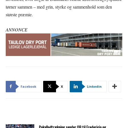
tørner sammen – med grin, styrke og sammenhold som den
største præmie.
ANNONCE
Facebook
X
Linkedin
Pokallodtrækning sender OB til Fredericia og