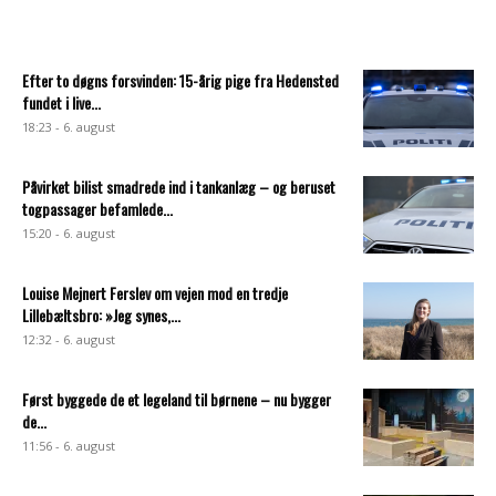
Efter to døgns forsvinden: 15-årig pige fra Hedensted
fundet i live...
18:23 - 6. august
Påvirket bilist smadrede ind i tankanlæg – og beruset
togpassager befamlede...
15:20 - 6. august
Louise Mejnert Ferslev om vejen mod en tredje
Lillebæltsbro: »Jeg synes,...
12:32 - 6. august
Først byggede de et legeland til børnene – nu bygger
de...
11:56 - 6. august