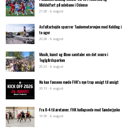
Middelfart på udebane i Odense
21:28 - 6. august
Asfaltarbejde spærrer Taulovmotorvejen mod Kolding i
to uger
20:28 - 6. august
Musik, kunst og åbne samtaler om det svære i
Teglgårdsparken
20:23 - 6. august
Nu kan fansene møde FHK’s nye trup ansigt til ansigt
20:13 - 6. august
Fra 8-4 til øretæver. FHK kollapsede mod Sønderjyske
19:59 - 6. august