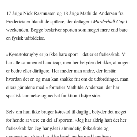
17-årige Nick Rasmussen og 18-årige Mathilde Andersen fra
Fredericia er blandt de spillere, der deltager i
Murderball Cup
i
weekenden. Begge beskriver sporten som meget mere end bare
en fysisk udfoldelse.
»Kørestolsrugby er jo ikke bare sport – det er et fællesskab. Vi
har alle sammen et handicap, men her betyder det ikke, at nogen
er bedre eller dårligere. Her møder man andre, der forstår,
hvordan det er, og man kan snakke frit om de udfordringer, man
ellers går alene med,« fortæller Mathilde Andersen, der har
spastisk lammelse og nedsat funktion i højre side.
Selv om hun ikke bruger kørestol til dagligt, betyder det meget
for hende at være en del af sporten. »Jeg har aldrig haft det her
fællesskab før. Jeg har gået i almindelig folkeskole og
gymnasium, så jeg har ikke kendt andre med handicap