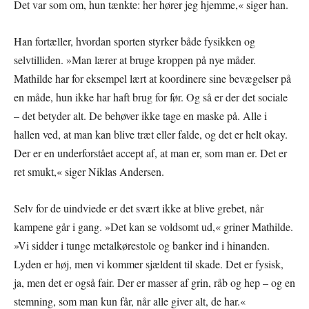
Det var som om, hun tænkte: her hører jeg hjemme,« siger han.
Han fortæller, hvordan sporten styrker både fysikken og
selvtilliden. »Man lærer at bruge kroppen på nye måder.
Mathilde har for eksempel lært at koordinere sine bevægelser på
en måde, hun ikke har haft brug for før. Og så er der det sociale
– det betyder alt. De behøver ikke tage en maske på. Alle i
hallen ved, at man kan blive træt eller falde, og det er helt okay.
Der er en underforstået accept af, at man er, som man er. Det er
ret smukt,« siger Niklas Andersen.
Selv for de uindviede er det svært ikke at blive grebet, når
kampene går i gang. »Det kan se voldsomt ud,« griner Mathilde.
»Vi sidder i tunge metalkørestole og banker ind i hinanden.
Lyden er høj, men vi kommer sjældent til skade. Det er fysisk,
ja, men det er også fair. Der er masser af grin, råb og hep – og en
stemning, som man kun får, når alle giver alt, de har.«