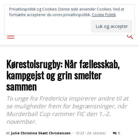
SYD
Privatlivspolitik og Cookies: Denne side anvender Cookies. Ved at
fortsætte accepterer du vores privatlivspolitik.
Cookie Politik
AVISEN
Kørestolsrugby: Når fællesskab,
kampgejst og grin smelter
sammen
To unge fra Fredericia inspirerer andre til at
se muligheder frem for begrænsninger, når
Murderball Cup rammer FIC den 1.-2.
november.
Af
Julie Christine Skøtt Christensen
-
10:23 - 24. oktober
0