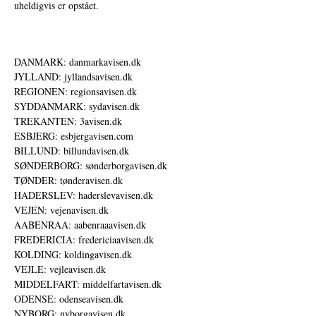
uheldigvis er opstået.
DANMARK: danmarkavisen.dk
JYLLAND: jyllandsavisen.dk
REGIONEN: regionsavisen.dk
SYDDANMARK: sydavisen.dk
TREKANTEN: 3avisen.dk
ESBJERG: esbjergavisen.com
BILLUND: billundavisen.dk
SØNDERBORG: sønderborgavisen.dk
TØNDER: tønderavisen.dk
HADERSLEV: haderslevavisen.dk
VEJEN: vejenavisen.dk
AABENRAA: aabenraaavisen.dk
FREDERICIA: fredericiaavisen.dk
KOLDING: koldingavisen.dk
VEJLE: vejleavisen.dk
MIDDELFART: middelfartavisen.dk
ODENSE: odenseavisen.dk
NYBORG: nyborgavisen.dk