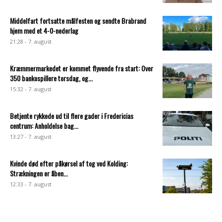
Middelfart fortsatte målfesten og sendte Brabrand
hjem med et 4-0-nederlag
21:28 - 7. august
Kræmmermarkedet er kommet flyvende fra start: Over
350 bankospillere torsdag, og...
15:32 - 7. august
Betjente rykkede ud til flere gader i Fredericias
centrum: Anholdelse bag...
13:27 - 7. august
Kvinde død efter påkørsel af tog ved Kolding:
Strækningen er åben...
12:33 - 7. august