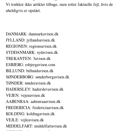
Vi trækker ikke artikler tilbage, men retter faktuelle fejl, hvis de
uheldigvis er opstået.
DANMARK: danmarkavisen.dk
JYLLAND: jyllandsavisen.dk
REGIONEN: regionsavisen.dk
SYDDANMARK: sydavisen.dk
TREKANTEN: 3avisen.dk
ESBJERG: esbjergavisen.com
BILLUND: billundavisen.dk
SØNDERBORG: sønderborgavisen.dk
TØNDER: tønderavisen.dk
HADERSLEV: haderslevavisen.dk
VEJEN: vejenavisen.dk
AABENRAA: aabenraaavisen.dk
FREDERICIA: fredericiaavisen.dk
KOLDING: koldingavisen.dk
VEJLE: vejleavisen.dk
MIDDELFART: middelfartavisen.dk