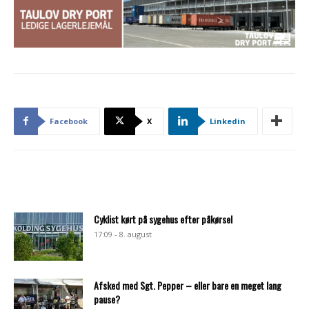
Facebook
X
Linkedin
Cyklist kørt på sygehus efter påkørsel
17:09 - 8. august
Afsked med Sgt. Pepper – eller bare en meget lang
pause?