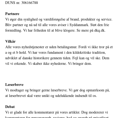
DUNS nr. 306166788
Partnere
Vi øger din synlighed og værdiforøgelse af brand, produkter og service.
Bliv partner og nå ud til alle vores aviser i Syddanmark. Støt den frie
formidling. Vi har friheden til at blive klogere. Se mere på
dkq.dk.
Vilkår
Alle vores nyhedstjenester er uden betalingsmur. Fordi vi ikke tror på et
a og et b hold. Vi har vores fundament i den kildekritiske tradition,
udviklet af danske historikere gennem tiden. Fejl kan og vil ske. Dem
vil vi erkende. Vi skaber ikke nyhederne. Vi bringer dem.
Læserbreve
Vi modtager og bringer gerne læserbreve. Vi gør dog opmærksom på,
at læserbrevet skal være unikt og udelukkende indsendt til os.
Debat
Vi er glade for alle kommentarer på vores artikler. Dog modererer vi
kommentarer for personangreb, racisme, had og angreb på privatlivet.