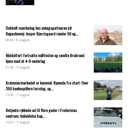
Dobbelt mærkedag hos anlægsgartneren på
Bøgeskovvej: Jesper Bjerrisgaard runder 50 og...
08:00 - 8. august
Middelfart fortsatte målfesten og sendte Brabrand
hjem med et 4-0-nederlag
21:28 - 7. august
Kræmmermarkedet er kommet flyvende fra start: Over
350 bankospillere torsdag, og...
15:32 - 7. august
Betjente rykkede ud til flere gader i Fredericias
centrum: Anholdelse bag...
13:27 - 7. august