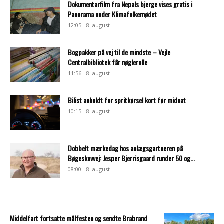
Dokumentarfilm fra Nepals bjerge vises gratis i
Panorama under Klimafolkemødet
12:05 - 8. august
Bogpakker på vej til de mindste – Vejle
Centralbibliotek får nøglerolle
11:56 - 8. august
Bilist anholdt for spritkørsel kort før midnat
10:15 - 8. august
Dobbelt mærkedag hos anlægsgartneren på
Bøgeskovvej: Jesper Bjerrisgaard runder 50 og...
08:00 - 8. august
Middelfart fortsatte målfesten og sendte Brabrand