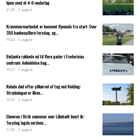
hjem med et 4-0-nederlag
21:28 - 7. august
Kræmmermarkedet er kommet flyvende fra start: Over
350 bankospillere torsdag, og...
15:32 - 7. august
Betjente rykkede ud til flere gader i Fredericias
centrum: Anholdelse bag...
13:27 - 7. august
Kvinde død efter påkørsel af tog ved Kolding:
Strækningen er åben...
12:33 - 7. august
Eleverne i Strib svømmer over Lillebælt hvert år:
Torsdag lagde verdens...
11:50 - 7. august