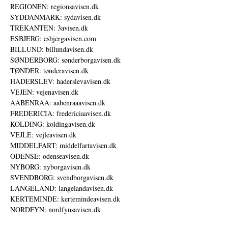
REGIONEN: regionsavisen.dk
SYDDANMARK: sydavisen.dk
TREKANTEN: 3avisen.dk
ESBJERG: esbjergavisen.com
BILLUND: billundavisen.dk
SØNDERBORG: sønderborgavisen.dk
TØNDER: tønderavisen.dk
HADERSLEV: haderslevavisen.dk
VEJEN: vejenavisen.dk
AABENRAA: aabenraaavisen.dk
FREDERICIA: fredericiaavisen.dk
KOLDING: koldingavisen.dk
VEJLE: vejleavisen.dk
MIDDELFART: middelfartavisen.dk
ODENSE: odenseavisen.dk
NYBORG: nyborgavisen.dk
SVENDBORG: svendborgavisen.dk
LANGELAND: langelandavisen.dk
KERTEMINDE: kertemindeavisen.dk
NORDFYN: nordfynsavisen.dk