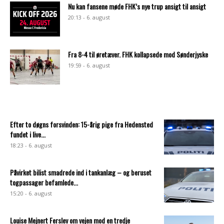
Nu kan fansene møde FHK’s nye trup ansigt til ansigt
20:13 - 6. august
Fra 8-4 til øretæver. FHK kollapsede mod Sønderjyske
19:59 - 6. august
Efter to døgns forsvinden: 15-årig pige fra Hedensted
fundet i live...
18:23 - 6. august
Påvirket bilist smadrede ind i tankanlæg – og beruset
togpassager befamlede...
15:20 - 6. august
Louise Mejnert Ferslev om vejen mod en tredje