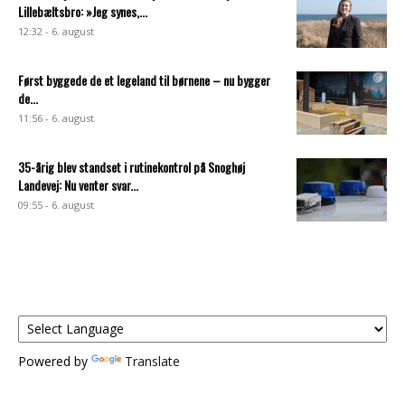
Lillebæltsbro: »Jeg synes,...
12:32 - 6. august
Først byggede de et legeland til børnene – nu bygger
de...
11:56 - 6. august
35-årig blev standset i rutinekontrol på Snoghøj
Landevej: Nu venter svar...
09:55 - 6. august
Powered by
Translate