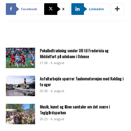
Facebook
X
Linkedin
Pokallodtrækning sender OB til Fredericia og
Middelfart på udebane i Odense
21:28 - 6. august
Asfaltarbejde spærrer Taulovmotorvejen mod Kolding i
to uger
20:28 - 6. august
Musik, kunst og åbne samtaler om det svære i
Teglgårdsparken
20:23 - 6. august