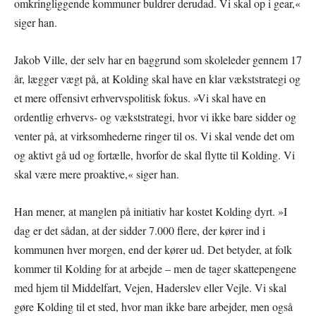
omkringliggende kommuner buldrer derudad. Vi skal op i gear,«
siger han.
Jakob Ville, der selv har en baggrund som skoleleder gennem 17
år, lægger vægt på, at Kolding skal have en klar vækststrategi og
et mere offensivt erhvervspolitisk fokus. »Vi skal have en
ordentlig erhvervs- og vækststrategi, hvor vi ikke bare sidder og
venter på, at virksomhederne ringer til os. Vi skal vende det om
og aktivt gå ud og fortælle, hvorfor de skal flytte til Kolding. Vi
skal være mere proaktive,« siger han.
Han mener, at manglen på initiativ har kostet Kolding dyrt. »I
dag er det sådan, at der sidder 7.000 flere, der kører ind i
kommunen hver morgen, end der kører ud. Det betyder, at folk
kommer til Kolding for at arbejde – men de tager skattepengene
med hjem til Middelfart, Vejen, Haderslev eller Vejle. Vi skal
gøre Kolding til et sted, hvor man ikke bare arbejder, men også