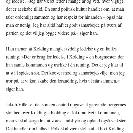
og ledelse. »Jeg har været leder i mange år og ved, hvor vigtigt
det er at skabe tillid. En sund politisk kultur handler om, at man
taler ordentligt sammen og har respekt for hinanden – også når
man er uenig. Jeg har altid haft et godt samarbejde på tværs af
partier, og det vil jeg bygge videre på,« siger han.
Han mener, at Kolding mangler tydelig ledelse og en fælles
retning. »Der er brug for ledelse i Kolding – en borgmester, der
kan samle kommunen og trække i én retning. Det er jeg klar til
at stå i spidsen for. Det kræver mod og samarbejdsvilje, men jeg
tror på, at vi kan skabe den forandring, hvis vi står sammen,«
siger han.
Jakob Ville ser det som en central opgave at genvinde borgernes
stolthed over Kolding. »Kolding er lokomotivet i kommunen,
men vi skal sørge for, at vores landsbyer og opland også vækster.
Det handler om helhed. Folk skal være stolte af at bo i Kolding