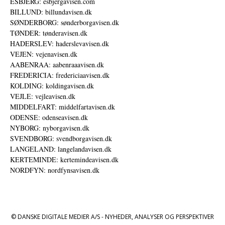
ESBJERG: esbjergavisen.com
BILLUND: billundavisen.dk
SØNDERBORG: sønderborgavisen.dk
TØNDER: tønderavisen.dk
HADERSLEV: haderslevavisen.dk
VEJEN: vejenavisen.dk
AABENRAA: aabenraaavisen.dk
FREDERICIA: fredericiaavisen.dk
KOLDING: koldingavisen.dk
VEJLE: vejleavisen.dk
MIDDELFART: middelfartavisen.dk
ODENSE: odenseavisen.dk
NYBORG: nyborgavisen.dk
SVENDBORG: svendborgavisen.dk
LANGELAND: langelandavisen.dk
KERTEMINDE: kertemindeavisen.dk
NORDFYN: nordfynsavisen.dk
© DANSKE DIGITALE MEDIER A/S - NYHEDER, ANALYSER OG PERSPEKTIVER