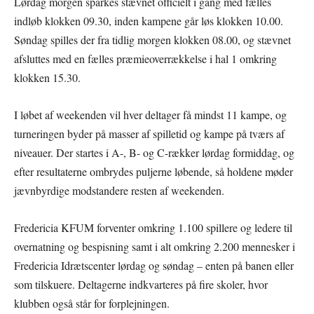
Lørdag morgen sparkes stævnet officielt i gang med fælles
indløb klokken 09.30, inden kampene går løs klokken 10.00.
Søndag spilles der fra tidlig morgen klokken 08.00, og stævnet
afsluttes med en fælles præmieoverrækkelse i hal 1 omkring
klokken 15.30.
I løbet af weekenden vil hver deltager få mindst 11 kampe, og
turneringen byder på masser af spilletid og kampe på tværs af
niveauer. Der startes i A-, B- og C-rækker lørdag formiddag, og
efter resultaterne ombrydes puljerne løbende, så holdene møder
jævnbyrdige modstandere resten af weekenden.
Fredericia KFUM forventer omkring 1.100 spillere og ledere til
overnatning og bespisning samt i alt omkring 2.200 mennesker i
Fredericia Idrætscenter lørdag og søndag – enten på banen eller
som tilskuere. Deltagerne indkvarteres på fire skoler, hvor
klubben også står for forplejningen.