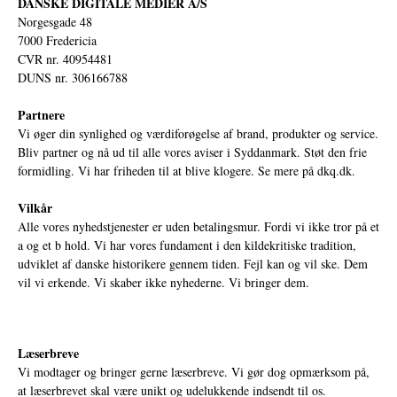
DANSKE DIGITALE MEDIER A/S
Norgesgade 48
7000 Fredericia
CVR nr. 40954481
DUNS nr. 306166788
Partnere
Vi øger din synlighed og værdiforøgelse af brand, produkter og service.
Bliv partner og nå ud til alle vores aviser i Syddanmark. Støt den frie
formidling. Vi har friheden til at blive klogere. Se mere på
dkq.dk.
Vilkår
Alle vores nyhedstjenester er uden betalingsmur. Fordi vi ikke tror på et
a og et b hold. Vi har vores fundament i den kildekritiske tradition,
udviklet af danske historikere gennem tiden. Fejl kan og vil ske. Dem
vil vi erkende. Vi skaber ikke nyhederne. Vi bringer dem.
Læserbreve
Vi modtager og bringer gerne læserbreve. Vi gør dog opmærksom på,
at læserbrevet skal være unikt og udelukkende indsendt til os.