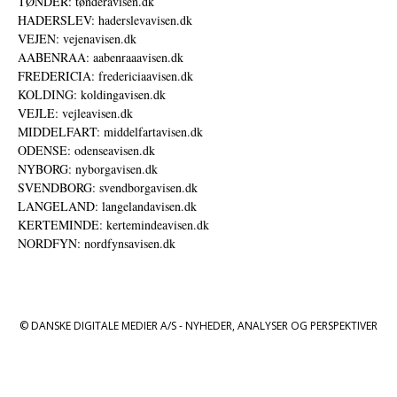
TØNDER: tønderavisen.dk
HADERSLEV: haderslevavisen.dk
VEJEN: vejenavisen.dk
AABENRAA: aabenraaavisen.dk
FREDERICIA: fredericiaavisen.dk
KOLDING: koldingavisen.dk
VEJLE: vejleavisen.dk
MIDDELFART: middelfartavisen.dk
ODENSE: odenseavisen.dk
NYBORG: nyborgavisen.dk
SVENDBORG: svendborgavisen.dk
LANGELAND: langelandavisen.dk
KERTEMINDE: kertemindeavisen.dk
NORDFYN: nordfynsavisen.dk
© DANSKE DIGITALE MEDIER A/S - NYHEDER, ANALYSER OG PERSPEKTIVER