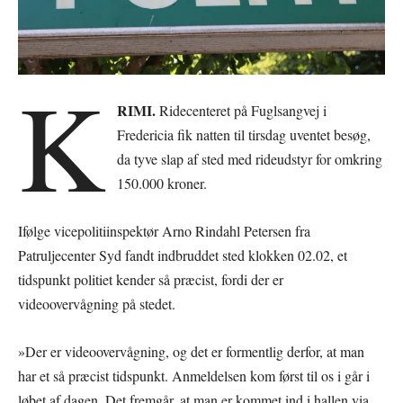
K
RIMI.
Ridecenteret på Fuglsangvej i
Fredericia fik natten til tirsdag uventet besøg,
da tyve slap af sted med rideudstyr for omkring
150.000 kroner.
Ifølge vicepolitiinspektør Arno Rindahl Petersen fra
Patruljecenter Syd fandt indbruddet sted klokken 02.02, et
tidspunkt politiet kender så præcist, fordi der er
videoovervågning på stedet.
»Der er videoovervågning, og det er formentlig derfor, at man
har et så præcist tidspunkt. Anmeldelsen kom først til os i går i
løbet af dagen. Det fremgår, at man er kommet ind i hallen via